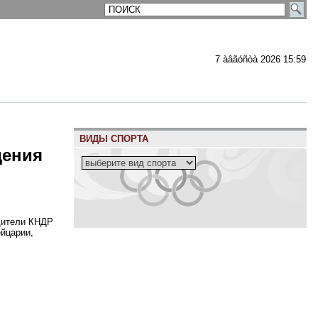
7 àâãóñòà 2026 15:59
ВИДЫ СПОРТА
дения
одители КНДР
йцарии,