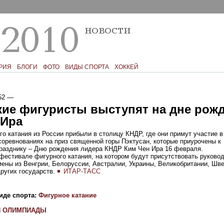
РИЯ
БЛОГИ
ФОТО
ВИДЫ СПОРТА
ХОККЕЙ
52
—
кие фигуристы выступят на дне рож
 Ира
о катания из России прибыли в столицу КНДР, где они примут участие в
оревнованиях на приз священной горы Пэктусан, которые приурочены к
разднику – Дню рождения лидера КНДР Ким Чен Ира 16 февраля.
фестивале фигурного катания, на котором будут присутствовать руков
ены из Венгрии, Белоруссии, Австралии, Украины, Великобритании, Шве
ругих государств.
ИТАР-ТАСС
иде спорта:
Фигурное катание
И ОЛИМПИАДЫ