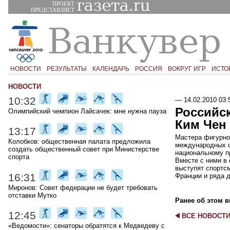
ПРОЕКТ
ПРЕДСТАВЛЯЕТ
НОВОСТИ
РЕЗУЛЬТАТЫ
КАЛЕНДАРЬ
РОССИЯ
ВОКРУГ ИГР
ИСТО
НОВОСТИ
10:32
—
14.02.2010 03:
Российс
Олимпийский чемпион Лайсачек: мне нужна пауза
Ким Чен
13:17
Мастера фигурног
Колобков: общественная палата предложила
международных с
создать общественный совет при Министерстве
национальному п
спорта
Вместе с ними в 
выступят спортсм
16:31
Франции и ряда д
Миронов: Совет федерации не будет требовать
отставки Мутко
Ранее об этом в
12:45
ВСЕ НОВОСТ
«Ведомости»: сенаторы обратятся к Медведеву с