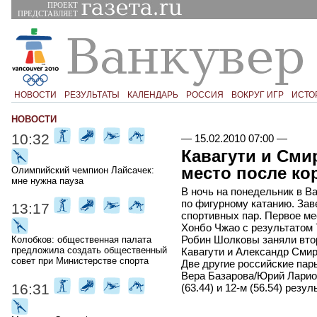
ПРОЕКТ
ПРЕДСТАВЛЯЕТ
НОВОСТИ
РЕЗУЛЬТАТЫ
КАЛЕНДАРЬ
РОССИЯ
ВОКРУГ ИГР
ИСТО
НОВОСТИ
10:32
—
15.02.2010 07:00
—
Кавагути и Сми
место после к
Олимпийский чемпион Лайсачек:
мне нужна пауза
В ночь на понедельник в В
по фигурному катанию. Зав
13:17
спортивных пар. Первое м
Хонбо Чжао с результатом 
Робин Шолковы заняли втор
Колобков: общественная палата
предложила создать общественный
Кавагути и Александр Смирн
совет при Министерстве спорта
Две другие российские па
Вера Базарова/Юрий Ларион
16:31
(63.44) и 12-м (56.54) резу