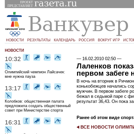
ПРОЕКТ
ПРЕДСТАВЛЯЕТ
НОВОСТИ
РЕЗУЛЬТАТЫ
КАЛЕНДАРЬ
РОССИЯ
ВОКРУГ ИГР
ИСТО
НОВОСТИ
10:32
—
16.02.2010 02:50
—
Лаленков показ
первом забеге н
Олимпийский чемпион Лайсачек:
мне нужна пауза
В ночь на вторник в Ричмо
конькобежцев начались сор
13:17
мужчин. В первом забеге р
бежал в седьмой паре с ф
результат 36,43. Он пока з
Колобков: общественная палата
предложила создать общественный
совет при Министерстве спорта
Ранее об этом виде спорт
16:31
ВСЕ НОВОСТИ ОЛИМ