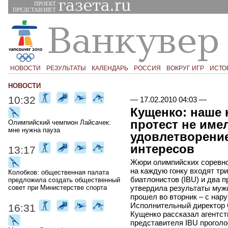
ПРОЕКТ
ПРЕДСТАВЛЯЕТ
НОВОСТИ
РЕЗУЛЬТАТЫ
КАЛЕНДАРЬ
РОССИЯ
ВОКРУГ ИГР
ИСТО
НОВОСТИ
10:32
—
17.02.2010 04:03
—
Кущенко: наше 
протест не име
Олимпийский чемпион Лайсачек:
мне нужна пауза
удовлетворение
интересов
13:17
Жюри олимпийских соревнов
на каждую гонку входят тр
Колобков: общественная палата
биатлонистов (IBU) и два 
предложила создать общественный
утвердила результаты мужс
совет при Министерстве спорта
прошел во вторник – с нар
Исполнительный директор 
16:31
Кущенко рассказал агентс
представителя IBU проголо