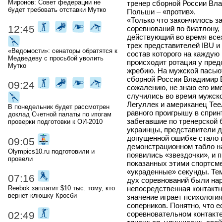
Миронов: Совет федерации не
тренер сборной России Вл
будет требовать отставки Мутко
Польши – «против».
«Только что закончилось 
12:45
соревнований по биатлону,
действующий во время всех
трех представителей IBU и
«Ведомости»: сенаторы обратятся к
состав которого на каждую 
Медведеву с просьбой уволить
происходит ротация у предс
Мутко
жребию. На мужской пасью
сборной России Владимир 
09:24
сожалению, не знаю его им
случились во время мужско
Легуллек и американец Тее
В понедельник будет рассмотрен
равного проигрышу в сприн
доклад Счетной палаты по итогам
забегавшие по тренерской 
проверки подготовки к ОИ-2010
украинцы, представители др
допущенной ошибке стало и
09:05
демонстрационном табло н
Olympics10.ru подготовили и
появились «звездочки», и п
провели
показанных этими спортсме
«украденные» секунды. Тем
07:16
дух соревнований были нар
непосредственная контактн
Reebok заплатит $10 тыс. тому, кто
вернет клюшку Кросби
значение играет психологи
соперников. Понятно, что 
02:49
соревновательном контакте