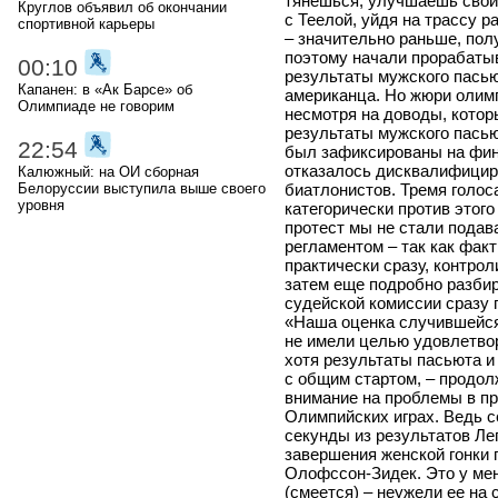
тянешься, улучшаешь свой 
Круглов объявил об окончании
с Теелой, уйдя на трассу р
спортивной карьеры
– значительно раньше, пол
поэтому начали прорабатыв
00:10
результаты мужского пасью
Капанен: в «Ак Барсе» об
американца. Но жюри олимп
Олимпиаде не говорим
несмотря на доводы, кото
результаты мужского пасьют
22:54
был зафиксированы на фин
отказалось дисквалифициро
Калюжный: на ОИ сборная
биатлонистов. Тремя голос
Белоруссии выступила выше своего
уровня
категорически против этого
протест мы не стали подав
регламентом – так как фак
практически сразу, контрол
затем еще подробно разби
судейской комиссии сразу
«Наша оценка случившейся
не имели целью удовлетвор
хотя результаты пасьюта и
с общим стартом, – продол
внимание на проблемы в пр
Олимпийских играх. Ведь с
секунды из результатов Ле
завершения женской гонки
Олофссон-Зидек. Это у мен
(смеется) – неужели ее на 