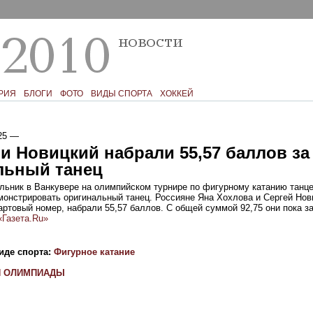
РИЯ
БЛОГИ
ФОТО
ВИДЫ СПОРТА
ХОККЕЙ
25
—
и Новицкий набрали 55,57 баллов за
льный танец
ельник в Ванкувере на олимпийском турнире по фигурному катанию танц
монстрировать оригинальный танец. Россияне Яна Хохлова и Сергей Нов
артовый номер, набрали 55,57 баллов. С общей суммой 92,75 они пока 
«Газета.Ru»
иде спорта:
Фигурное катание
И ОЛИМПИАДЫ