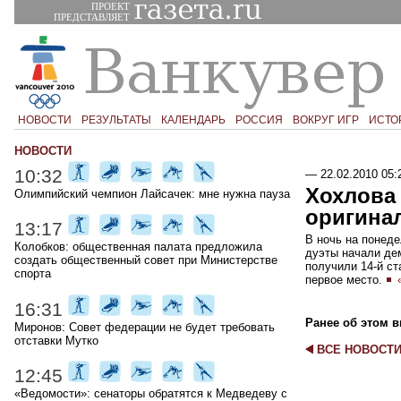
ПРОЕКТ
ПРЕДСТАВЛЯЕТ
НОВОСТИ
РЕЗУЛЬТАТЫ
КАЛЕНДАРЬ
РОССИЯ
ВОКРУГ ИГР
ИСТО
НОВОСТИ
10:32
—
22.02.2010 05:
Хохлова 
Олимпийский чемпион Лайсачек: мне нужна пауза
оригина
13:17
В ночь на понед
Колобков: общественная палата предложила
дуэты начали де
создать общественный совет при Министерстве
получили 14-й ст
спорта
первое место.
16:31
Ранее об этом в
Миронов: Совет федерации не будет требовать
отставки Мутко
ВСЕ НОВОСТ
12:45
«Ведомости»: сенаторы обратятся к Медведеву с