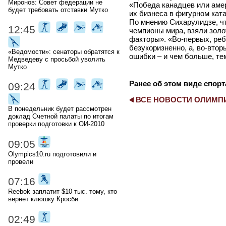
Миронов: Совет федерации не
«Победа канадцев или аме
будет требовать отставки Мутко
их бизнеса в фигурном ката
По мнению Сихарулидзе, ч
12:45
чемпионы мира, взяли золо
факторы». «Во-первых, реб
безукоризненно, а, во-вто
«Ведомости»: сенаторы обратятся к
ошибки – и чем больше, тем
Медведеву с просьбой уволить
Мутко
Ранее об этом виде спорт
09:24
ВСЕ НОВОСТИ ОЛИМ
В понедельник будет рассмотрен
доклад Счетной палаты по итогам
проверки подготовки к ОИ-2010
09:05
Olympics10.ru подготовили и
провели
07:16
Reebok заплатит $10 тыс. тому, кто
вернет клюшку Кросби
02:49