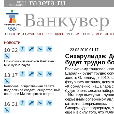
ПРОЕКТ
ПРЕДСТАВЛЯЕТ
НОВОСТИ
РЕЗУЛЬТАТЫ
КАЛЕНДАРЬ
РОССИЯ
ВОКРУГ ИГР
ИСТО
НОВОСТИ
10:32
—
23.02.2010 01:17
—
Сихарулидзе: 
будет трудно бо
Олимпийский чемпион Лайсачек:
мне нужна пауза
Российскому танцевальном
Шабалин будет трудно сопе
13:17
золото Олимпиады-2010, за
фигурному катанию, депут
«К сожалению, наша пара с
Колобков: общественная палата
предложила создать общественный
будет очень сложно поборо
совет при Министерстве спорта
– Им надо выступить лучше,
серьезным соперником явля
16:31
катаются американцы».
Сихарулидзе подчеркнул, ч
еще и в силу того, что «Ол