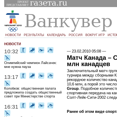
ПРОЕКТ
ПРЕДСТАВЛЯЕТ
НОВОСТИ
РЕЗУЛЬТАТЫ
КАЛЕНДАРЬ
РОССИЯ
ВОКРУГ ИГР
ИСТО
НОВОСТИ
10:32
—
23.02.2010 05:08
—
Матч Канада – 
млн канадцев
Олимпийский чемпион Лайсачек:
мне нужна пауза
Заключительный матч групп
турнира между сборными 
13:17
рекордное количество кана
10,6 млн, а порой это числ
Group
. Подобное количест
Колобков: общественная палата
предложила создать общественный
спортивная передача на ка
совет при Министерстве спорта
Солт-Лейк-Сити-2002 следи
16:31
Ранее об этом виде спорт