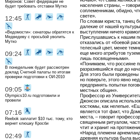
Миронов: Совет федерации не
населения страны, – говори
будет требовать отставки Мутко
соплеменникам, обидно, чт
свете».
12:45
По словам юриста, танец 
далекие от нашей культуры 
выступлении ничего крамол
«Ведомости»: сенаторы обратятся к
Прислушавшись к нашим по
Медведеву с просьбой уволить
Мутко
отказались от «боевой рас
телесный цвет, менее темн
09:24
еще много атрибутов тузем
лишь посвященными».
«Понимаем, что россияне п
В понедельник будет рассмотрен
разразившийся еще до нача
доклад Счетной палаты по итогам
Для этого были проведены 
проверки подготовки к ОИ-2010
но поверьте, этого явно не
предпринять попытки погов
09:05
местных общин».
Профессор из Университет
Olympics10.ru подготовили и
провели
Джонсон описала использо
костюмы, как нелепые. «Е
является тот факт, что До
07:16
места, – говорит профессо
Reebok заплатит $10 тыс. тому, кто
священным ритуалом, част
вернет клюшку Кросби
чтит и хранит на протяжени
«Народ племени арнемланд 
02:49
древняя культура была вы