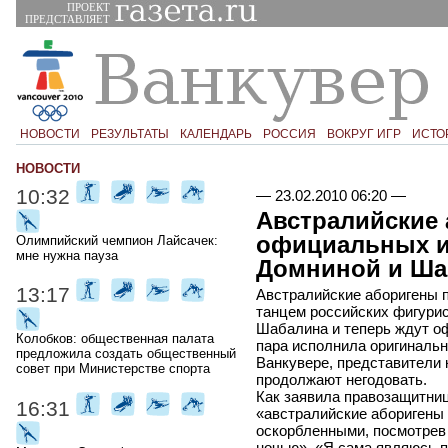
ПРОЕКТ
ПРЕДСТАВЛЯЕТ
НОВОСТИ
РЕЗУЛЬТАТЫ
КАЛЕНДАРЬ
РОССИЯ
ВОКРУГ ИГР
ИСТО
НОВОСТИ
10:32
—
23.02.2010 06:20
—
Австралийские
официальных и
Олимпийский чемпион Лайсачек:
мне нужна пауза
Домниной и Ша
13:17
Австралийские аборигены 
танцем российских фигури
Шабалина и теперь ждут оф
Колобков: общественная палата
пара исполнила оригиналь
предложила создать общественный
Ванкувере, представители 
совет при Министерстве спорта
продолжают негодовать.
Как заявила правозащитниц
16:31
«австралийские аборигены 
оскорбленными, посмотрев
ночью». «Я сама являюсь 