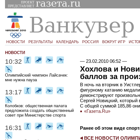
ПРОЕКТ
ПРЕДСТАВЛЯЕТ
НОВОСТИ
РЕЗУЛЬТАТЫ
КАЛЕНДАРЬ
РОССИЯ
ВОКРУГ ИГР
ИСТО
НОВОСТИ
10:32
—
23.02.2010 06:52
—
Хохлова и Нови
баллов за прои
Олимпийский чемпион Лайсачек:
мне нужна пауза
В ночь на вторник в Уистл
фигурному катанию медали
13:17
демонстрируют произвольн
Сергей Новицкий, который 
С общей суммой 185,86 они
Колобков: общественная палата
предложила создать общественный
«Газета.Ru»
совет при Министерстве спорта
16:31
Ранее об этом виде спорт
ВСЕ НОВОСТИ ОЛИМ