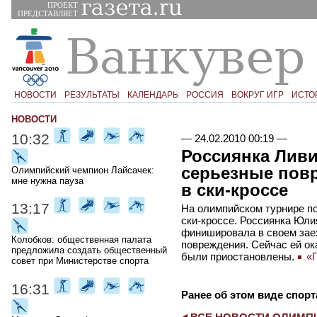
ПРОЕКТ
ПРЕДСТАВЛЯЕТ
НОВОСТИ
РЕЗУЛЬТАТЫ
КАЛЕНДАРЬ
РОССИЯ
ВОКРУГ ИГР
ИСТО
НОВОСТИ
10:32
—
24.02.2010 00:19
—
Россиянка Ливи
серьезные повр
Олимпийский чемпион Лайсачек:
мне нужна пауза
в ски-кроссе
13:17
На олимпийском турнире по
ски-кроссе. Россиянка Юли
финишировала в своем зае
Колобков: общественная палата
повреждения. Сейчас ей о
предложила создать общественный
были приостановлены.
«Г
совет при Министерстве спорта
16:31
Ранее об этом виде спорт