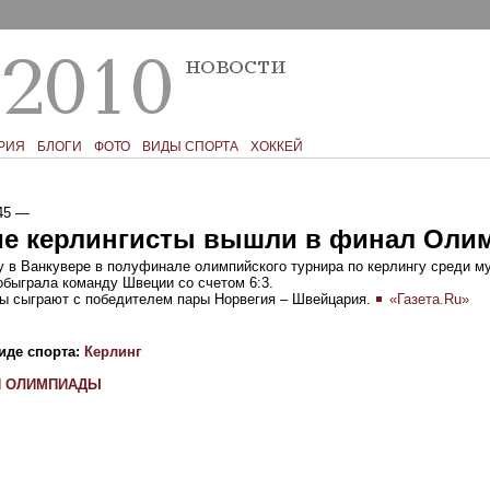
РИЯ
БЛОГИ
ФОТО
ВИДЫ СПОРТА
ХОККЕЙ
45
—
ие керлингисты вышли в финал Оли
у в Ванкувере в полуфинале олимпийского турнира по керлингу среди м
обыграла команду Швеции со счетом 6:3.
ы сыграют с победителем пары Норвегия – Швейцария.
«Газета.Ru»
иде спорта:
Керлинг
И ОЛИМПИАДЫ