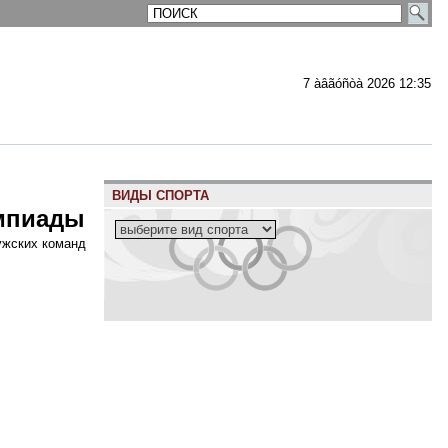
7 àâãóñòà 2026 12:35
ВИДЫ СПОРТА
мпиады
ужских команд