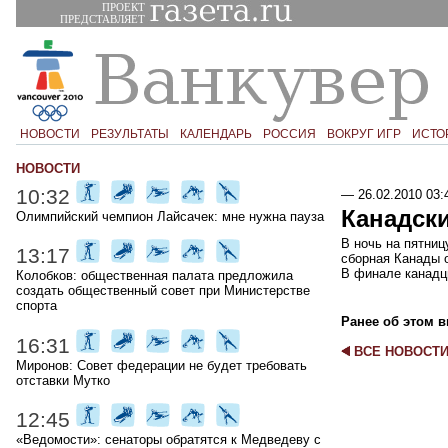
ПРОЕКТ
ПРЕДСТАВЛЯЕТ
НОВОСТИ
РЕЗУЛЬТАТЫ
КАЛЕНДАРЬ
РОССИЯ
ВОКРУГ ИГР
ИСТО
НОВОСТИ
10:32
—
26.02.2010 03:
Канадск
Олимпийский чемпион Лайсачек: мне нужна пауза
В ночь на пятниц
13:17
сборная Канады 
В финале канадц
Колобков: общественная палата предложила
создать общественный совет при Министерстве
спорта
Ранее об этом в
16:31
ВСЕ НОВОСТ
Миронов: Совет федерации не будет требовать
отставки Мутко
12:45
«Ведомости»: сенаторы обратятся к Медведеву с