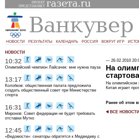
ПРОЕКТ
ПРЕДСТАВЛЯЕТ
НОВОСТИ
РЕЗУЛЬТАТЫ
КАЛЕНДАРЬ
РОССИЯ
ВОКРУГ ИГР
ИСТО
НОВОСТИ
10:32
—
26.02.2010 20:
На олим
Олимпийский чемпион Лайсачек: мне нужна пауза
стартова
13:17
На олимпийском ж
Колобков: общественная палата предложила
Китая играет пр
создать общественный совет при Министерстве
спорта
Ранее об этом в
16:31
ВСЕ НОВОСТ
Миронов: Совет федерации не будет требовать
отставки Мутко
12:45
«Ведомости»: сенаторы обратятся к Медведеву с