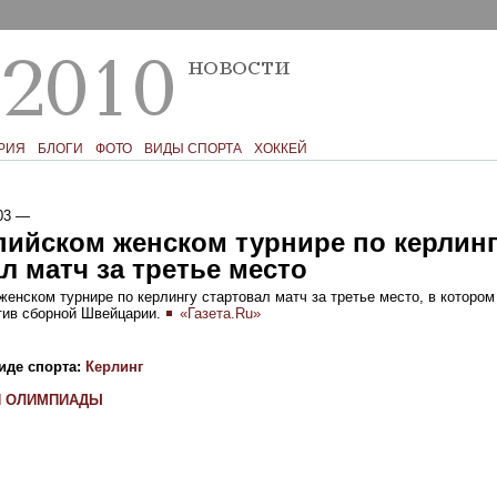
РИЯ
БЛОГИ
ФОТО
ВИДЫ СПОРТА
ХОККЕЙ
03
—
пийском женском турнире по керлин
л матч за третье место
енском турнире по керлингу стартовал матч за третье место, в котором
отив сборной Швейцарии.
«Газета.Ru»
иде спорта:
Керлинг
И ОЛИМПИАДЫ