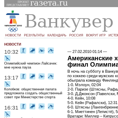
ПРОЕКТ
ПРЕДСТАВЛЯЕТ
НОВОСТИ
РЕЗУЛЬТАТЫ
КАЛЕНДАРЬ
РОССИЯ
ВОКРУГ ИГР
ИСТО
НОВОСТИ
10:32
—
27.02.2010 01:14
—
Американские 
финал Олимпи
Олимпийский чемпион Лайсачек:
мне нужна пауза
В ночь на субботу в Ванку
по хоккею среди мужских 
13:17
обыграла команду Финляндии 
1-0. Мэлоун, 02:04
2-0. Паризе (Штясны, Рафал
Колобков: общественная палата
предложила создать общественный
3-0. Д.Джонсон (Павелски, 
совет при Министерстве спорта
4-0. Кейн, 10:08
5-0. Кейн (Рафалски), 12:31
16:31
6-0. Штясны (Лангенбрюннер
6-1. Миеттинен (Лепистё), 
Вратари: Миллер – Кипрусо