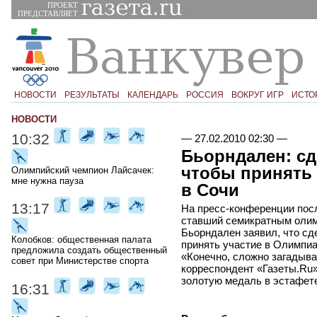
ПРОЕКТ
ПРЕДСТАВЛЯЕТ
НОВОСТИ
РЕЗУЛЬТАТЫ
КАЛЕНДАРЬ
РОССИЯ
ВОКРУГ ИГР
ИСТО
НОВОСТИ
10:32
—
27.02.2010 02:30
—
Бьорндален: сд
чтобы принять 
Олимпийский чемпион Лайсачек:
мне нужна пауза
в Сочи
13:17
На пресс-конференции пос
ставший семикратным оли
Бьорндален заявил, что сде
Колобков: общественная палата
принять участие в Олимпиа
предложила создать общественный
«Конечно, сложно загадыват
совет при Министерстве спорта
корреспондент «Газеты.Ru»
золотую медаль в эстафете
16:31