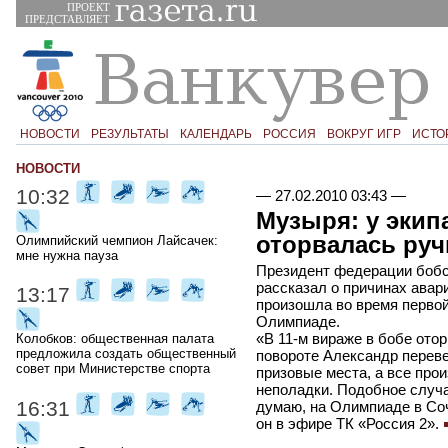
ПРОЕКТ
ПРЕДСТАВЛЯЕТ
НОВОСТИ
РЕЗУЛЬТАТЫ
КАЛЕНДАРЬ
РОССИЯ
ВОКРУГ ИГР
ИСТО
НОВОСТИ
10:32
—
27.02.2010 03:43
—
Музыря: у экип
оторвалась руч
Олимпийский чемпион Лайсачек:
мне нужна пауза
Президент федерации бобс
рассказал о причинах авар
13:17
произошла во время первой
Олимпиаде.
«В 11-м вираже в бобе отор
Колобков: общественная палата
предложила создать общественный
повороте Александр переве
совет при Министерстве спорта
призовые места, а все прои
неполадки. Подобное случа
16:31
думаю, на Олимпиаде в Соч
он в эфире ТК «Россия 2».