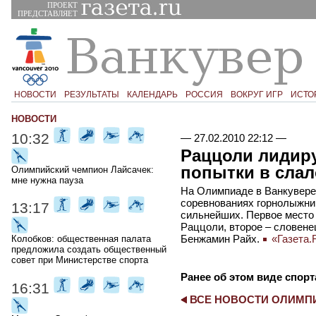
ПРОЕКТ
ПРЕДСТАВЛЯЕТ
НОВОСТИ
РЕЗУЛЬТАТЫ
КАЛЕНДАРЬ
РОССИЯ
ВОКРУГ ИГР
ИСТО
НОВОСТИ
10:32
—
27.02.2010 22:12
—
Раццоли лидиру
попытки в сла
Олимпийский чемпион Лайсачек:
мне нужна пауза
На Олимпиаде в Ванкувере 
соревнованиях горнолыжни
13:17
сильнейших. Первое место
Раццоли, второе – словене
Бенжамин Райх.
«Газета.
Колобков: общественная палата
предложила создать общественный
совет при Министерстве спорта
Ранее об этом виде спорт
16:31
ВСЕ НОВОСТИ ОЛИМ