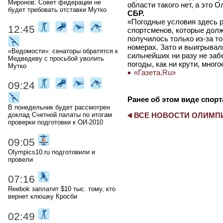
Миронов: Совет федерации не
области такого нет, а это 
будет требовать отставки Мутко
СБР.
«Погодные условия здесь р
12:45
спортсменов, которые долж
получилось только из-за то
номерах. Зато и выигрывали
«Ведомости»: сенаторы обратятся к
сильнейших ни разу не забе
Медведеву с просьбой уволить
погоды, как ни крути, мног
Мутко
«Газета.Ru»
09:24
Ранее об этом виде спорт
В понедельник будет рассмотрен
ВСЕ НОВОСТИ ОЛИМ
доклад Счетной палаты по итогам
проверки подготовки к ОИ-2010
09:05
Olympics10.ru подготовили и
провели
07:16
Reebok заплатит $10 тыс. тому, кто
вернет клюшку Кросби
02:49