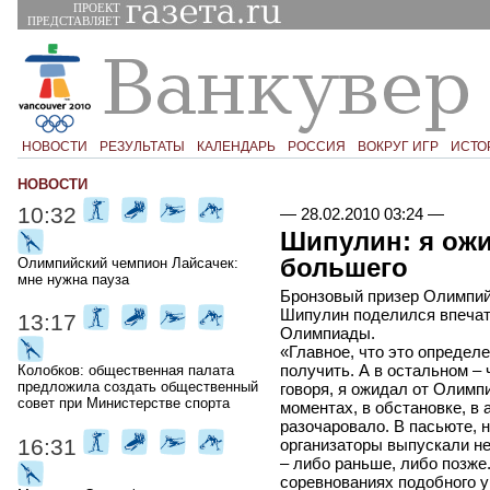
ПРОЕКТ
ПРЕДСТАВЛЯЕТ
НОВОСТИ
РЕЗУЛЬТАТЫ
КАЛЕНДАРЬ
РОССИЯ
ВОКРУГ ИГР
ИСТО
НОВОСТИ
10:32
—
28.02.2010 03:24
—
Шипулин: я ож
большего
Олимпийский чемпион Лайсачек:
мне нужна пауза
Бронзовый призер Олимпийс
Шипулин поделился впечат
13:17
Олимпиады.
«Главное, что это определ
получить. А в остальном – 
Колобков: общественная палата
предложила создать общественный
говоря, я ожидал от Олимп
совет при Министерстве спорта
моментах, в обстановке, в 
разочаровало. В пасьюте, н
16:31
организаторы выпускали не
– либо раньше, либо позже
соревнованиях подобного у