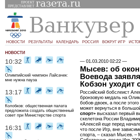
ПРОЕКТ
ПРЕДСТАВЛЯЕТ
НОВОСТИ
РЕЗУЛЬТАТЫ
КАЛЕНДАРЬ
РОССИЯ
ВОКРУГ ИГР
ИСТО
НОВОСТИ
10:32
—
01.03.2010 02:22
—
Мысев: об око
Воевода заявляе
Олимпийский чемпион Лайсачек:
мне нужна пауза
Кобзон уходит 
13:17
Российский бобслеист Але
бронзовую медаль на Олим
бобов-двоек, а после этог
Колобков: общественная палата
может вернуться в большой
предложила создать общественный
спорт»
высказал первый ви
совет при Министерстве спорта
скелетона России Владими
«Алексей еще перед начал
16:31
что после Игр, вне зависим
спорта, – сказал Мысев. – 
Собственно, после Игр-200