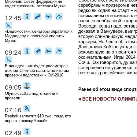
Миронов: Совет федерации не
серебряным призером в четв
будет требовать отставки Мутко
редко выходил на старт – н
пониманием относились к е
12:45
очень своеобразной в хоро
Воевода, когда надо, остав
доказал в Ванкувере, выиг
«Ведомости»: сенаторы обратятся к
вторую олимпийскую медаль
Медведеву с просьбой уволить
Мутко
карьеры. Но Леша об этом 
Давыдович Кобзон уходит с
09:24
рекомендую не относится к 
окончательным. Игры 2014 г
Сочи. Как говорится, душа 
В понедельник будет рассмотрен
совершенно не удивлюсь, е
доклад Счетной палаты по итогам
разгонять российские экип
проверки подготовки к ОИ-2010
09:05
Ранее об этом виде спорт
Olympics10.ru подготовили и
провели
ВСЕ НОВОСТИ ОЛИМ
07:16
Reebok заплатит $10 тыс. тому, кто
вернет клюшку Кросби
02:49