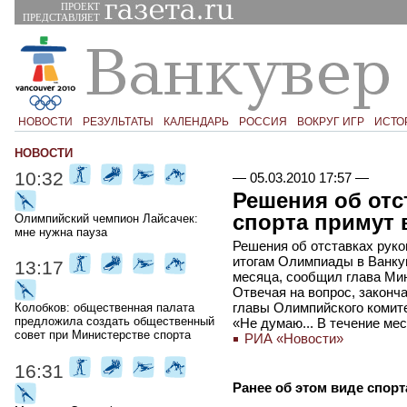
ПРОЕКТ
ПРЕДСТАВЛЯЕТ
НОВОСТИ
РЕЗУЛЬТАТЫ
КАЛЕНДАРЬ
РОССИЯ
ВОКРУГ ИГР
ИСТО
НОВОСТИ
10:32
—
05.03.2010 17:57
—
Решения об отс
спорта примут 
Олимпийский чемпион Лайсачек:
мне нужна пауза
Решения об отставках рук
итогам Олимпиады в Ванкув
13:17
месяца, сообщил глава Ми
Отвечая на вопрос, законч
главы Олимпийского комите
Колобков: общественная палата
предложила создать общественный
«Не думаю... В течение ме
совет при Министерстве спорта
РИА «Новости»
16:31
Ранее об этом виде спорт