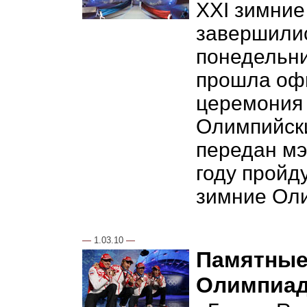
XXI зимние
завершилис
понедельни
прошла оф
церемония 
Олимпийск
передан мэ
году пройд
зимние Оли
—
1.03.10
—
Памятные
Олимпиад