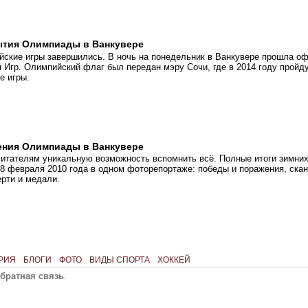
ытия Олимпиады в Ванкувере
йские игры завершились. В ночь на понедельник в Ванкувере прошла о
 Игр. Олимпийский флаг был передан мэру Сочи, где в 2014 году прой
е игры.
ения Олимпиады в Ванкувере
читателям уникальную возможность вспомнить всё. Полные итоги зимни
28 февраля 2010 года в одном фоторепортаже: победы и поражения, ска
рти и медали.
РИЯ
БЛОГИ
ФОТО
ВИДЫ СПОРТА
ХОККЕЙ
братная связь
.