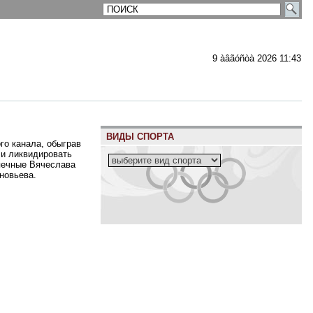
9 àâãóñòà 2026 11:43
ВИДЫ СПОРТА
го канала, обыграв
ли ликвидировать
печные Вячеслава
новьева.