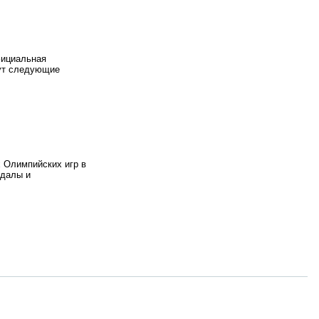
фициальная
дут следующие
х Олимпийских игр в
ндалы и