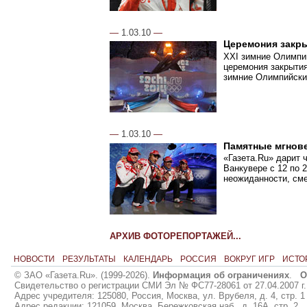
—
1.03.10
—
Церемония закр
XXI зимние Олимпи
церемония закрытия
зимние Олимпийски
—
1.03.10
—
Памятные мгнов
«Газета.Ru» дарит 
Ванкувере с 12 по 
неожиданности, сме
АРХИВ ФОТОРЕПОРТАЖЕЙ...
НОВОСТИ
РЕЗУЛЬТАТЫ
КАЛЕНДАРЬ
РОССИЯ
ВОКРУГ ИГР
ИСТО
© ЗАО «Газета.Ru». (1999-2026).
Информация об ограничениях
.
О
Свидетельство о регистрации СМИ Эл № ФС77-28061 от 27.04.2007 г.
Адрес учредителя: 125080, Россия, Москва, ул. Врубеля, д. 4, стр. 1
Адрес редакции: 121059, Москва, Бережковская наб., д. 16А, стр. 2.