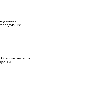
фициальная
дут следующие
х Олимпийских игр в
ндалы и