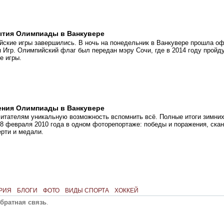
ытия Олимпиады в Ванкувере
йские игры завершились. В ночь на понедельник в Ванкувере прошла о
 Игр. Олимпийский флаг был передан мэру Сочи, где в 2014 году прой
е игры.
ения Олимпиады в Ванкувере
читателям уникальную возможность вспомнить всё. Полные итоги зимни
28 февраля 2010 года в одном фоторепортаже: победы и поражения, ска
рти и медали.
РИЯ
БЛОГИ
ФОТО
ВИДЫ СПОРТА
ХОККЕЙ
братная связь
.