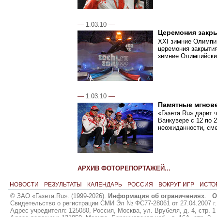
—
1.03.10
—
Церемония закр
XXI зимние Олимпи
церемония закрытия
зимние Олимпийски
—
1.03.10
—
Памятные мгнов
«Газета.Ru» дарит 
Ванкувере с 12 по 
неожиданности, сме
АРХИВ ФОТОРЕПОРТАЖЕЙ...
НОВОСТИ
РЕЗУЛЬТАТЫ
КАЛЕНДАРЬ
РОССИЯ
ВОКРУГ ИГР
ИСТО
© ЗАО «Газета.Ru». (1999-2026).
Информация об ограничениях
.
О
Свидетельство о регистрации СМИ Эл № ФС77-28061 от 27.04.2007 г.
Адрес учредителя: 125080, Россия, Москва, ул. Врубеля, д. 4, стр. 1