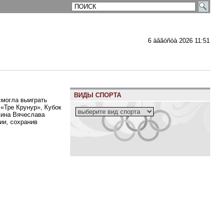
6 àâãóñòà 2026 11:51
ВИДЫ СПОРТА
смогла выиграть
«Тре Крунур», Кубок
жина Вячеслава
ии, сохранив