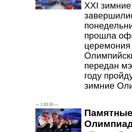
XXI зимние
завершилис
понедельни
прошла оф
церемония 
Олимпийск
передан мэ
году пройд
зимние Оли
—
1.03.10
—
Памятные
Олимпиад