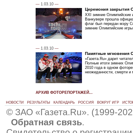
—
1.03.10
—
Церемония закрытия 
XXI зимние Олимпийские и
Ванкувере прошла официа
флаг был передан мэру Со
зимние Олимпийские игры
—
1.03.10
—
Памятные мгновения 
«Газета.Ru» дарит читате
Полные итоги зимних Олим
2010 года в одном фоторе
неожиданности, смерти и
АРХИВ ФОТОРЕПОРТАЖЕЙ...
НОВОСТИ
РЕЗУЛЬТАТЫ
КАЛЕНДАРЬ
РОССИЯ
ВОКРУГ ИГР
ИСТО
© ЗАО «Газета.Ru». (1999-202
Обратная связь
.
Свидетельство о регистраци