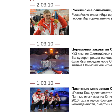
—
2.03.10
—
Российские олимпийц
Российские олимпийцы ве
Героев Игр торжественно
—
1.03.10
—
Церемония закрытия 
XXI зимние Олимпийские и
Ванкувере прошла официа
флаг был передан мэру Со
зимние Олимпийские игры
—
1.03.10
—
Памятные мгновения 
«Газета.Ru» дарит читате
Полные итоги зимних Олим
2010 года в одном фоторе
неожиданности, смерти и