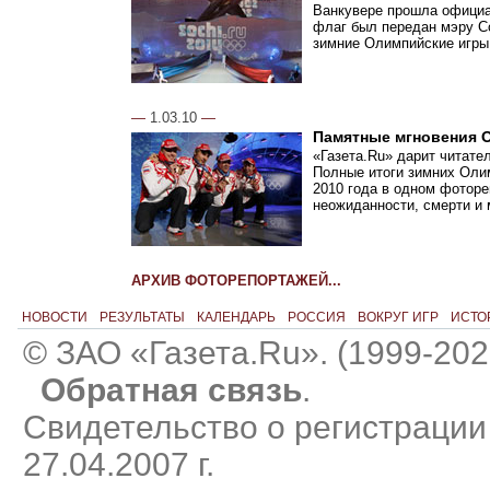
Ванкувере прошла официа
флаг был передан мэру Со
зимние Олимпийские игры
—
1.03.10
—
Памятные мгновения 
«Газета.Ru» дарит читате
Полные итоги зимних Олим
2010 года в одном фоторе
неожиданности, смерти и
АРХИВ ФОТОРЕПОРТАЖЕЙ...
НОВОСТИ
РЕЗУЛЬТАТЫ
КАЛЕНДАРЬ
РОССИЯ
ВОКРУГ ИГР
ИСТО
© ЗАО «Газета.Ru». (1999-202
Обратная связь
.
Свидетельство о регистраци
27.04.2007 г.