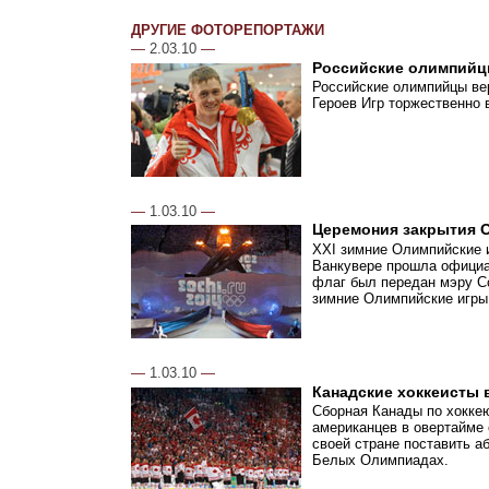
ДРУГИЕ ФОТОРЕПОРТАЖИ
—
2.03.10
—
Российские олимпийц
Российские олимпийцы ве
Героев Игр торжественно
—
1.03.10
—
Церемония закрытия 
XXI зимние Олимпийские и
Ванкувере прошла официа
флаг был передан мэру Со
зимние Олимпийские игры
—
1.03.10
—
Канадские хоккеисты
Сборная Канады по хокке
американцев в овертайме 
своей стране поставить а
Белых Олимпиадах.