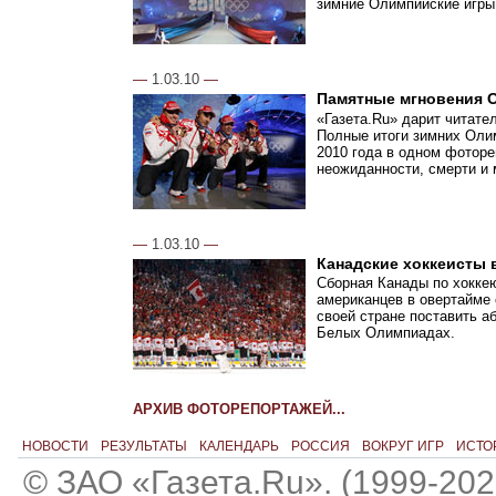
зимние Олимпийские игры
—
1.03.10
—
Памятные мгновения 
«Газета.Ru» дарит читате
Полные итоги зимних Олим
2010 года в одном фоторе
неожиданности, смерти и
—
1.03.10
—
Канадские хоккеисты
Сборная Канады по хокке
американцев в овертайме 
своей стране поставить а
Белых Олимпиадах.
АРХИВ ФОТОРЕПОРТАЖЕЙ...
НОВОСТИ
РЕЗУЛЬТАТЫ
КАЛЕНДАРЬ
РОССИЯ
ВОКРУГ ИГР
ИСТО
© ЗАО «Газета.Ru». (1999-202