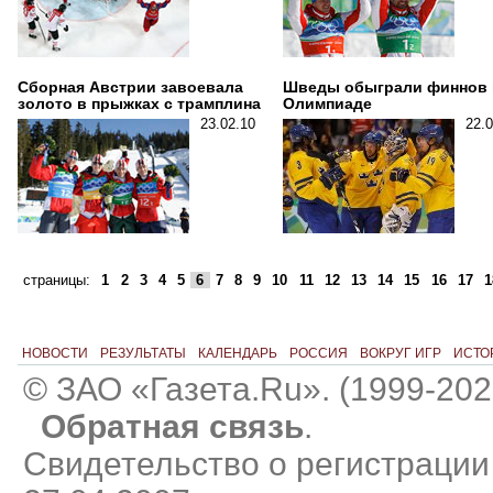
Сборная Австрии завоевала
Шведы обыграли финнов 
золото в прыжках с трамплина
Олимпиаде
23.02.10
22.0
страницы:
1
2
3
4
5
6
7
8
9
10
11
12
13
14
15
16
17
1
НОВОСТИ
РЕЗУЛЬТАТЫ
КАЛЕНДАРЬ
РОССИЯ
ВОКРУГ ИГР
ИСТО
© ЗАО «Газета.Ru». (1999-202
Обратная связь
.
Свидетельство о регистраци