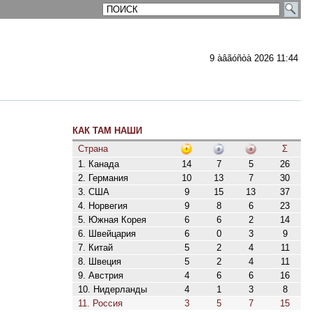
9 àâãóñòà 2026 11:44
КАК ТАМ НАШИ
Страна
Σ
1. Канада
14
7
5
26
2. Германия
10
13
7
30
3. США
9
15
13
37
4. Норвегия
9
8
6
23
5. Южная Корея
6
6
2
14
6. Швейцария
6
0
3
9
7. Китай
5
2
4
11
8. Швеция
5
2
4
11
9. Австрия
4
6
6
16
10. Нидерланды
4
1
3
8
11. Россия
3
5
7
15