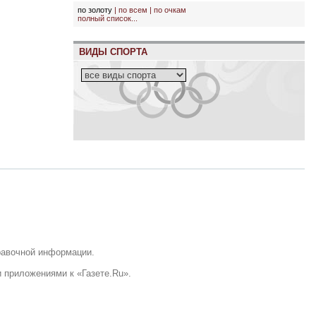
по золоту
|
по всем
|
по очкам
полный список...
ВИДЫ СПОРТА
равочной информации.
 приложениями к «Газете.Ru».