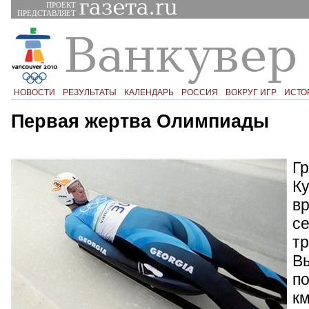
ПРОЕКТ
ПРЕДСТАВЛЯЕТ
НОВОСТИ
РЕЗУЛЬТАТЫ
КАЛЕНДАРЬ
РОССИЯ
ВОКРУГ ИГР
ИСТО
Первая жертва Олимпиады
Г
К
в
с
тр
Вы
по
км