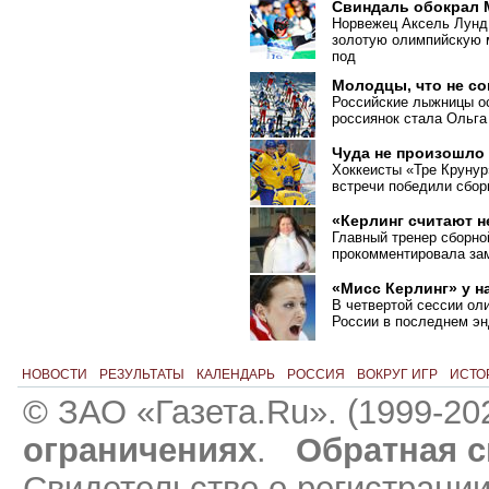
Свиндаль обокрал
Норвежец Аксель Лунд
золотую олимпийскую м
под
Молодцы, что не с
Российские лыжницы ос
россиянок стала Ольга
Чуда не произошло
Хоккеисты «Тре Крунур
встречи победили сбо
«Керлинг считают 
Главный тренер сборно
прокомментировала зам
«Мисс Керлинг» у н
В четвертой сессии ол
России в последнем эн
НОВОСТИ
РЕЗУЛЬТАТЫ
КАЛЕНДАРЬ
РОССИЯ
ВОКРУГ ИГР
ИСТО
© ЗАО «Газета.Ru». (1999-20
ограничениях
.
Обратная с
Свидетельство о регистраци