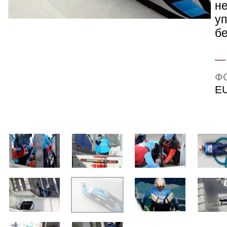
не
уп
бе
Ф
E