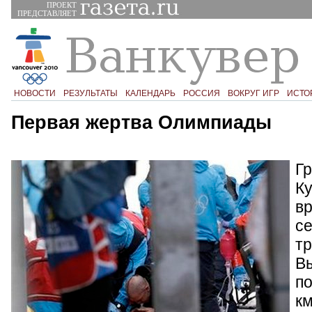
ПРОЕКТ
ПРЕДСТАВЛЯЕТ
НОВОСТИ
РЕЗУЛЬТАТЫ
КАЛЕНДАРЬ
РОССИЯ
ВОКРУГ ИГР
ИСТО
Первая жертва Олимпиады
Г
К
в
с
тр
Вы
по
км