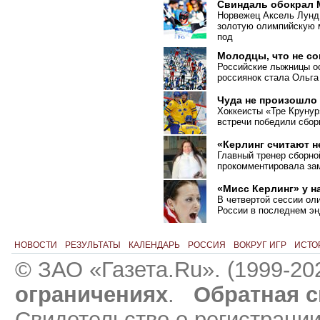
Свиндаль обокрал
Норвежец Аксель Лунд
золотую олимпийскую м
под
Молодцы, что не с
Российские лыжницы ос
россиянок стала Ольга
Чуда не произошло
Хоккеисты «Тре Крунур
встречи победили сбо
«Керлинг считают 
Главный тренер сборно
прокомментировала зам
«Мисс Керлинг» у н
В четвертой сессии ол
России в последнем эн
НОВОСТИ
РЕЗУЛЬТАТЫ
КАЛЕНДАРЬ
РОССИЯ
ВОКРУГ ИГР
ИСТО
© ЗАО «Газета.Ru». (1999-20
ограничениях
.
Обратная с
Свидетельство о регистраци