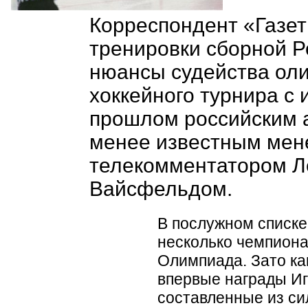
Корреспондент
«
Газе
тренировки сборной Р
нюансы судейства ол
хоккейного турнира с 
прошлом российским а
менее известным мен
телекомментатором 
Вайсфельдом.
В послужном списк
несколько чемпиона
Олимпиада. Зато как
впервые награды Иг
составленные из си