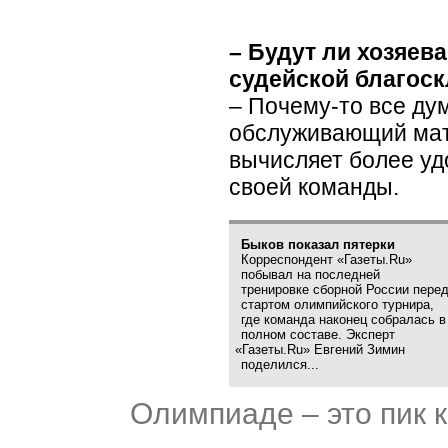
– Будут ли хозяев
судейской благос
– Почему-то все дум
обслуживающий мат
вычисляет более уд
своей команды.
Быков показал пятерки
Корреспондент
«
Газеты.Ru»
побывал на последней
тренировке сборной России пере
стартом олимпийского турнира,
где команда наконец собралась в
полном составе. Экcперт
«
Газеты.Ru» Евгений Зимин
поделился...
Олимпиаде – это пик 