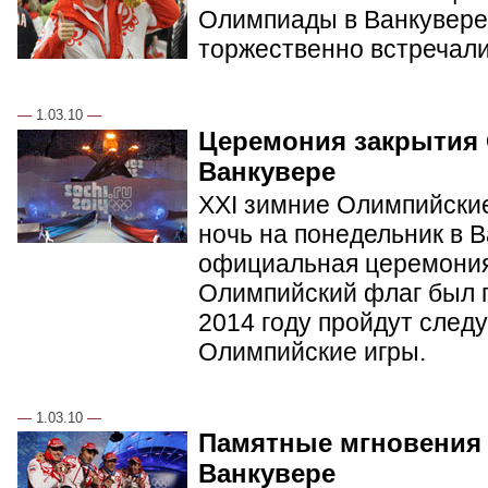
Олимпиады в Ванкувере.
торжественно встречал
—
1.03.10
—
Церемония закрытия
Ванкувере
XXI зимние Олимпийские
ночь на понедельник в 
официальная церемония
Олимпийский флаг был п
2014 году пройдут сле
Олимпийские игры.
—
1.03.10
—
Памятные мгновения
Ванкувере