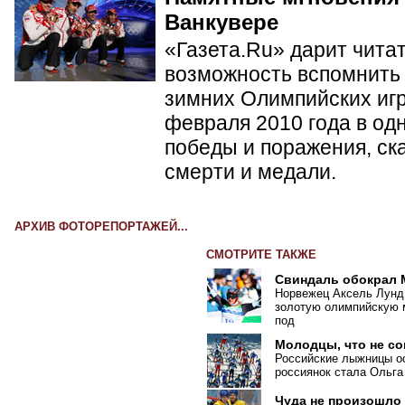
Ванкувере
«Газета.Ru» дарит чита
возможность вспомнить 
зимних Олимпийских игр 
февраля 2010 года в од
победы и поражения, ск
смерти и медали.
АРХИВ ФОТОРЕПОРТАЖЕЙ...
СМОТРИТЕ ТАКЖЕ
Свиндаль обокрал
Норвежец Аксель Лунд
золотую олимпийскую м
под
Молодцы, что не с
Российские лыжницы ос
россиянок стала Ольга
Чуда не произошло