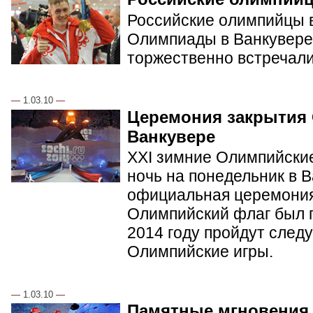
Российские олимпийцы в
Олимпиады в Ванкувере.
торжественно встречал
—
1.03.10
—
Церемония закрытия
Ванкувере
XXI зимние Олимпийские
ночь на понедельник в 
официальная церемония
Олимпийский флаг был п
2014 году пройдут сле
Олимпийские игры.
—
1.03.10
—
Памятные мгновения