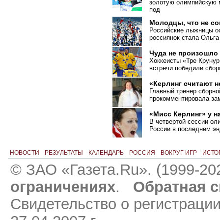
золотую олимпийскую м
под
Молодцы, что не с
Российские лыжницы ос
россиянок стала Ольга
Чуда не произошло
Хоккеисты «Тре Крунур
встречи победили сбо
«Керлинг считают 
Главный тренер сборно
прокомментировала зам
«Мисс Керлинг» у н
В четвертой сессии ол
России в последнем эн
НОВОСТИ
РЕЗУЛЬТАТЫ
КАЛЕНДАРЬ
РОССИЯ
ВОКРУГ ИГР
ИСТО
© ЗАО «Газета.Ru». (1999-20
ограничениях
.
Обратная с
Свидетельство о регистраци