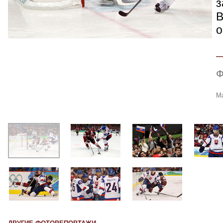
з
B
о
Ф
Ма