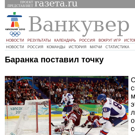
ПРОЕКТ
ПРЕДСТАВЛЯЕТ
НОВОСТИ
РЕЗУЛЬТАТЫ
КАЛЕНДАРЬ
РОССИЯ
ВОКРУГ ИГР
ИСТО
НОВОСТИ
РОССИЯ
КОМАНДЫ
ИСТОРИЯ
МАТЧИ
СТАТИСТИКА
Баранка поставил точку
С
с
м
э
л
о
с