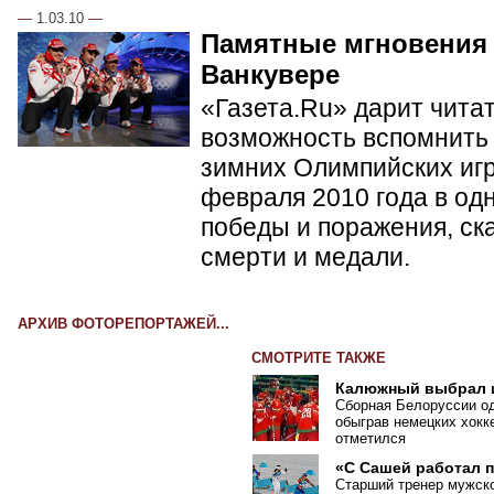
—
1.03.10
—
Памятные мгновения
Ванкувере
«Газета.Ru» дарит чита
возможность вспомнить 
зимних Олимпийских игр 
февраля 2010 года в од
победы и поражения, ск
смерти и медали.
АРХИВ ФОТОРЕПОРТАЖЕЙ...
СМОТРИТЕ ТАКЖЕ
Калюжный выбрал 
Сборная Белоруссии о
обыграв немецких хокк
отметился
«С Сашей работал 
Старший тренер мужск