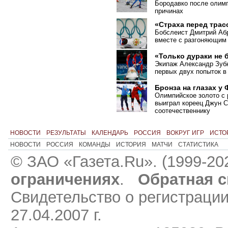
Бородавко после олимп
причинах
«Страха перед трас
Бобслеист Дмитрий Абр
вместе с разгоняющим
«Только дураки не 
Экипаж Александр Зубк
первых двух попыток в
Бронза на глазах у
Олимпийское золото с 
выиграл кореец Джун С
соотечественнику
НОВОСТИ
РЕЗУЛЬТАТЫ
КАЛЕНДАРЬ
РОССИЯ
ВОКРУГ ИГР
ИСТО
НОВОСТИ
РОССИЯ
КОМАНДЫ
ИСТОРИЯ
МАТЧИ
СТАТИСТИКА
© ЗАО «Газета.Ru». (1999-20
ограничениях
.
Обратная с
Свидетельство о регистраци
27.04.2007 г.