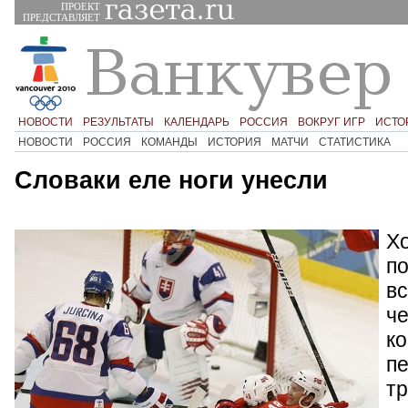
ПРОЕКТ
ПРЕДСТАВЛЯЕТ
НОВОСТИ
РЕЗУЛЬТАТЫ
КАЛЕНДАРЬ
РОССИЯ
ВОКРУГ ИГР
ИСТО
НОВОСТИ
РОССИЯ
КОМАНДЫ
ИСТОРИЯ
МАТЧИ
СТАТИСТИКА
Словаки еле ноги унесли
Х
п
вс
ч
к
п
т