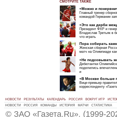
СМОТРИТЕ ТАКЖЕ
«Можно и понервни
Главный тренер сборно
командой Германии зая
«Это как дерби меж
Президент ФХР и гене
Владислав Третьяк в б
что играть
Пора собирать кам
Женская сборная Росси
матч на Олимпиаде кан
«Не подсовывать ж
Дебютантки Олимпийск
поделились впечатлени
и
«В Москве больше 
Вице-премьер правите
корреспонденту «Газет
НОВОСТИ
РЕЗУЛЬТАТЫ
КАЛЕНДАРЬ
РОССИЯ
ВОКРУГ ИГР
ИСТО
НОВОСТИ
РОССИЯ
КОМАНДЫ
ИСТОРИЯ
МАТЧИ
СТАТИСТИКА
© ЗАО «Газета.Ru». (1999-20