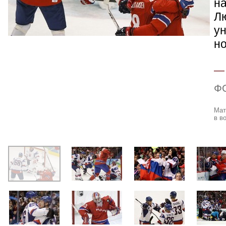
н
Лю
ун
но
Ф
Мат
в в