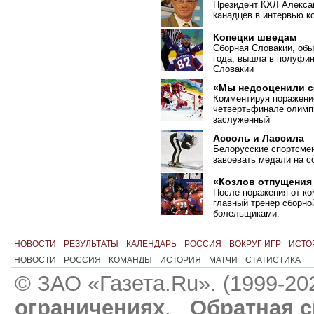
Президент КХЛ Алекса
канадцев в интервью к
Копецки шведам
Сборная Словакии, обы
года, вышла в полуфин
Словакии
«Мы недооценили 
Комментируя поражение
четвертьфинале олимпи
заслуженный
Ассоль и Лассила
Белорусские спортсме
завоевать медали на с
«Козлов отпущения 
После поражения от к
главный тренер сборно
болельщиками.
НОВОСТИ
РЕЗУЛЬТАТЫ
КАЛЕНДАРЬ
РОССИЯ
ВОКРУГ ИГР
ИСТО
НОВОСТИ
РОССИЯ
КОМАНДЫ
ИСТОРИЯ
МАТЧИ
СТАТИСТИКА
© ЗАО «Газета.Ru». (1999-20
ограничениях
.
Обратная с