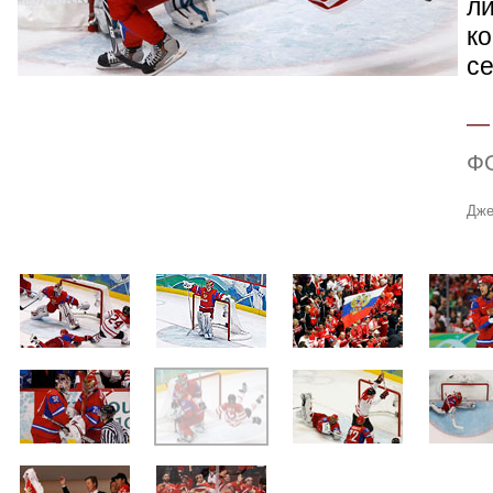
л
ко
се
Ф
Дже