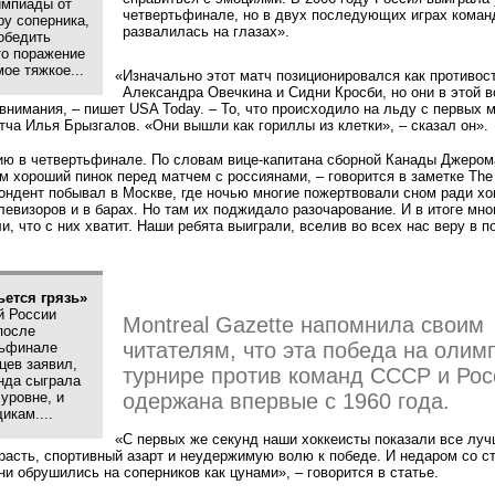
импиады от
четвертьфинале, но в двух последующих играх коман
ру соперника,
развалилась на глазах».
обедить
то поражение
ое тяжкое...
«
Изначально этот матч позиционировался как противос
Александра Овечкина и Сидни Кросби, но они в этой в
 внимания, – пишет USA Today. – То, что происходило на льду с первых 
тча Илья Брызгалов.
«
Они вышли как гориллы из клетки», – сказал он».
ию в четвертьфинале. По словам вице-капитана сборной Канады Джером
 хороший пинок перед матчем с россиянами, – говорится в заметке The 
пондент побывал в Москве, где ночью многие пожертвовали сном ради хо
левизоров и в барах. Но там их поджидало разочарование. И в итоге мно
и, что с них хватит. Наши ребята выиграли, вселив во всех нас веру в п
ьется грязь»
й России
Montreal Gazette напомнила своим
после
читателям, что эта победа на олим
тьфинале
цев заявил,
турнире против команд СССР и Рос
нда сыграла
одержана впервые с 1960 года.
уровне, и
икам....
«
С первых же секунд наши хоккеисты показали все лу
трасть, спортивный азарт и неудержимую волю к победе. И недаром со с
и обрушились на соперников как цунами», – говорится в статье.