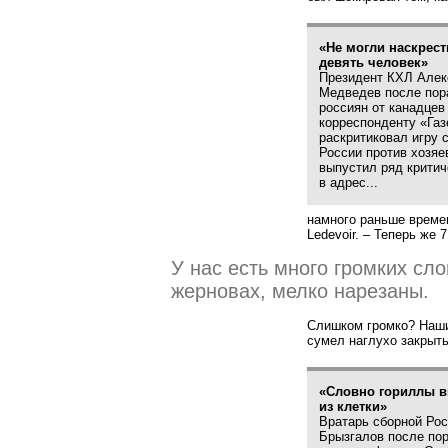
«Не могли наскрест
девять человек»
Президент КХЛ Алек
Медведев после пор
россиян от канадцев
корреспонденту
«
Газ
раскритиковал игру 
России против хозяе
выпустил ряд критич
в адрес...
намного раньше време
Ledevoir. – Теперь же 7
У нас есть много громких сл
жерновах, мелко нарезаны.
Слишком громко? Наши 
сумел наглухо закрыт
«Словно гориллы 
из клетки»
Вратарь сборной Ро
Брызгалов после по