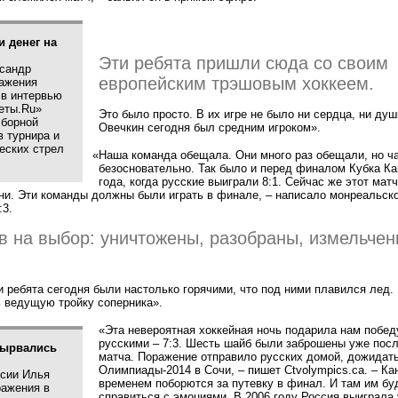
и денег на
Эти ребята пришли сюда со своим
сандр
европейским трэшовым хоккеем.
ажения
 в интервью
еты.Ru»
Это было просто. В их игре не было ни сердца, ни ду
сборной
Овечкин сегодня был средним игроком».
в турнира и
еских стрел
«
Наша команда обещала. Они много раз обещали, но ч
безосновательно. Так было и перед финалом Кубка К
года, когда русские выиграли 8:1. Сейчас же этот мат
ни. Эти команды должны были играть в финале, – написало монреальск
:3.
ов на выбор: уничтожены, разобраны, измельчен
ребята сегодня были настолько горячими, что под ними плавился лед.
ь ведущую тройку соперника».
«Эта невероятная хоккейная ночь подарила нам побед
русскими – 7:3. Шесть шайб были заброшены уже посл
вырвались
матча. Поражение отправило русских домой, дожидат
Олимпиады-2014 в Сочи, – пишет Ctvolympics.ca. – К
ссии Илья
временем поборются за путевку в финал. И там им бу
ражения в
справиться с эмоциями. В 2006 году Россия выиграла