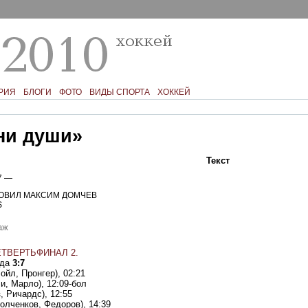
РИЯ
БЛОГИ
ФОТО
ВИДЫ СПОРТА
ХОККЕЙ
 ни души»
Текст
Фото
Ком
7 —
ОВИЛ МАКСИМ ДОМЧЕВ
S
аж
ТВЕРТЬФИНАЛ 2.
ада
3:7
ойл, Пронгер), 02:21
и, Марло), 12:09-бол
, Ричардс), 12:55
олченков, Федоров), 14:39