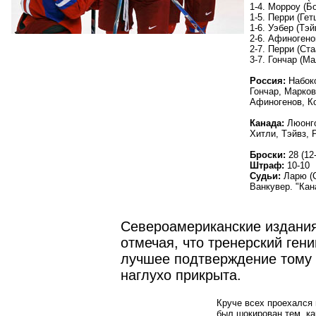
1-4. Морроу
(
Бо
1-5. Перри
(
Гет
1-6. Уэбер
(
Тэй
2-6. Афиногено
2-7. Перри
(
Ста
3-7. Гончар
(
Ма
Россия:
Набок
Гончар, Марков
Афиногенов, К
Канада:
Люонго
Хитли, Тэйвз, 
Броски:
28
(
12-
Штраф:
10-10
Судьи:
Ларю
(
Ванкувер. "Кан
Североамериканские издания
отмечая, что тренерский ген
лучшее подтверждение тому 
наглухо прикрыта.
Круче всех проехался 
был шокирован тем, ка