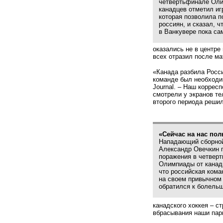
четвертьфинале Ол
канадцев отметил иг
которая позволила п
россиян, и сказал, ч
в Ванкувере пока сам
оказались не в центре
всех отразил после ма
«Канада разбила Росс
команде был необходим
Journal. – Наш коррес
смотрели у экранов те
второго периода решил
«Сейчас на нас пол
Нападающий сборно
Александр Овечкин 
поражения в четвер
Олимпиады от канад
что российская кома
на своем привычном 
обратился к болельщ
канадского хоккея – с
вбрасывания наши парн