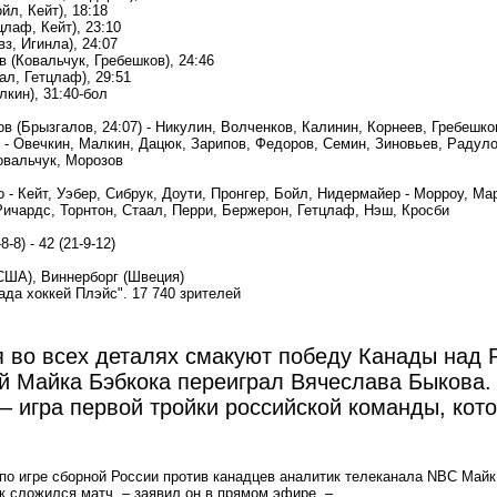
йл, Кейт), 18:18
цлаф, Кейт), 23:10
вз, Игинла), 24:07
в
(
Ковальчук, Гребешков), 24:46
ал, Гетцлаф), 29:51
лкин), 31:40-бол
ов
(
Брызгалов, 24:07) - Никулин, Волченков, Калинин, Корнеев, Гребешко
 - Овечкин, Малкин, Дацюк, Зарипов, Федоров, Семин, Зиновьев, Радуло
овальчук, Морозов
 - Кейт, Уэбер, Сибрук, Доути, Пронгер, Бойл, Нидермайер - Морроу, Ма
Ричардс, Торнтон, Стаал, Перри, Бержерон, Гетцлаф, Нэш, Кросби
8-8) - 42
(
21-9-12)
США), Виннерборг
(
Швеция)
ада хоккей Плэйс". 17 740 зрителей
 во всех деталях смакуют победу Канады над 
ий Майка Бэбкока переиграл Вячеслава Быкова.
– игра первой тройки российской команды, кот
по игре сборной России против канадцев аналитик телеканала NВС Май
к сложился матч, – заявил он в прямом эфире. –