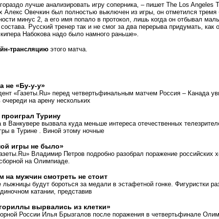
ораздо лучше анализировать игру соперника, – пишет The Los Angeles 
х Алекс Овечкин был полностью выключен из игры, он отметился тремя 
сти минус 2, а его имя попало в протокол, лишь когда он отбывал мал
состава. Русский тренер так и не смог за два перерыва придумать, как 
лкипера Набокова надо было намного раньше».
йн-трансляцию
этого матча.
 а не «Бу-у-у»
дент
«
Газеты.Ru» перед четвертьфинальным матчем Россия – Канада у
 очереди на арену нескольких
 проиграл Турину
 в Ванкувере вызвала куда меньше интереса отечественных телезрител
ры в Турине . Виной этому ночные
ой игры не было»
азеты.Ru» Владимир Петров подробно разобрал поражение российских х
 сборной на Олимпиаде.
 на мужчин смотреть не стоит
 лыжницы будут бороться за медали в эстафетной гонке. Фигуристки р
диночном катании, представив
гориллы вырвались из клетки»
борной России Илья Брызгалов после поражения в четвертьфинале Оли