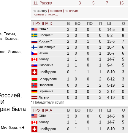
11. Россия
3
5
7
15
по золоту
|
по всем
|
по очкам
полный список...
ГРУППА D
В
ВО
ПО
П
Ш
О
США
*
3
0
0
0
14-5
9
в, Тютин,
3
0
0
0
9-2
9
Швеция
*
в, Козлов,
2
0
1
0
13-6
7
Россия
*
2
0
0
1
10-4
6
Финляндия
рло, Игинла,
2
0
0
1
10-7
6
Чехия
1
1
0
1
14-7
5
Канада
1
1
0
1
9-4
5
Словакия
0
1
1
1
8-10
3
Швейцария
1
0
0
2
8-12
3
Белоруссия
0
0
1
2
5-19
1
Норвегия
0
0
0
3
3-12
0
Германия
Россией,
0
0
0
3
4-19
0
Латвия
 И
* Победители групп
орая была
ГРУППА A
В
ВО
ПО
П
Ш
О
США
3
0
0
0
14-5
9
1
1
0
1
14-7
5
Канада
к Милбери.
«
Я
0
1
1
1
8-10
3
Швейцария