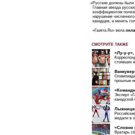
«
Русские должны были г
Главная звезда русски
коэффициентом полезно
нарушение численного 
канадцев, а менять го
«Газета.Ru» вела
онла
СМОТРИТЕ ТАКЖЕ
«Лу-у-у»,
Корреспон
стоявших в
Ванкувер
Олимпиада
прошлые иг
«Командн
Эксперт
«
Г
канадской
Лыжницам
Российские
медали в о
«Словно 
Вратарь с