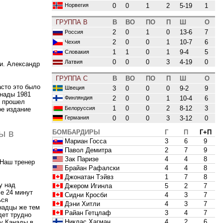
0
0
1
2
5-19
1
Норвегия
ГРУППА B
В
ВО
ПО
П
Ш
О
2
0
1
0
13-6
7
Россия
2
0
0
1
10-7
6
Чехия
1
1
0
1
9-4
5
Словакия
0
0
0
3
4-19
0
Латвия
ши. Александр
ГРУППА C
В
ВО
ПО
П
Ш
О
асто это было
3
0
0
0
9-2
9
Швеция
анады 1981
2
0
0
1
10-4
6
Финляндия
ч прошел
1
0
0
2
8-12
3
Белоруссия
ое издание
0
0
0
3
3-12
0
Германия
ы в
БОМБАРДИРЫ
Г
П
Г+П
Мариан Госса
3
6
9
Павол Демитра
2
7
9
Зак Паризе
4
4
8
 Наш тренер
Брайан Рафалски
4
4
8
Джонатан Тэйвз
1
7
8
у над
Джером Игинла
5
2
7
е 24 минут
Сидни Кросби
4
3
7
ься
Дэни Хитли
4
3
7
анадцы же тем
Райан Гетцлаф
3
4
7
дет трудно
Никлас Хагман
4
2
6
 у Канады в