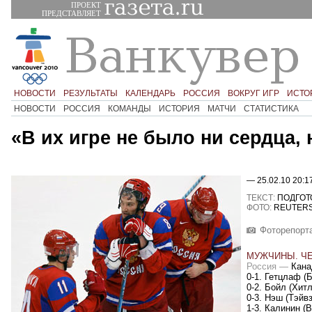
ПРОЕКТ
ПРЕДСТАВЛЯЕТ
НОВОСТИ
РЕЗУЛЬТАТЫ
КАЛЕНДАРЬ
РОССИЯ
ВОКРУГ ИГР
ИСТО
НОВОСТИ
РОССИЯ
КОМАНДЫ
ИСТОРИЯ
МАТЧИ
СТАТИСТИКА
«В их игре не было ни сердца,
— 25.02.10 20:1
ТЕКСТ:
ПОДГОТ
ФОТО:
REUTER
Фоторепорт
МУЖЧИНЫ. ЧЕ
Россия
—
Кан
0-1. Гетцлаф
(
Б
0-2. Бойл
(
Хитл
0-3. Нэш
(
Тэйвз
1-3. Калинин
(
В