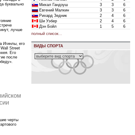
да буквально
Михал Гандзуш
3
3
6
Евгений Малкин
3
3
6
Рихард Зедник
2
4
6
тояние
Ши Уэбер
2
4
6
стрече
Дэн Бойл
1
5
6
минут, лучше
полный список...
а Игинлы, его
ВИДЫ СПОРТА
Wall Street
ккея. Его
гие после
обеду».
пийском
сии
чшие черты
тартового