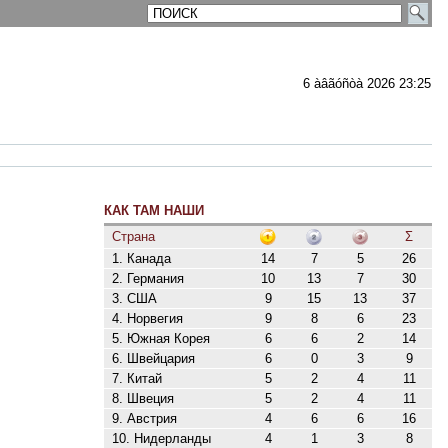
6 àâãóñòà 2026 23:25
КАК ТАМ НАШИ
ментарии
Страна
Σ
1. Канада
14
7
5
26
2. Германия
10
13
7
30
3. США
9
15
13
37
4. Норвегия
9
8
6
23
5. Южная Корея
6
6
2
14
6. Швейцария
6
0
3
9
7. Китай
5
2
4
11
8. Швеция
5
2
4
11
9. Австрия
4
6
6
16
10. Нидерланды
4
1
3
8