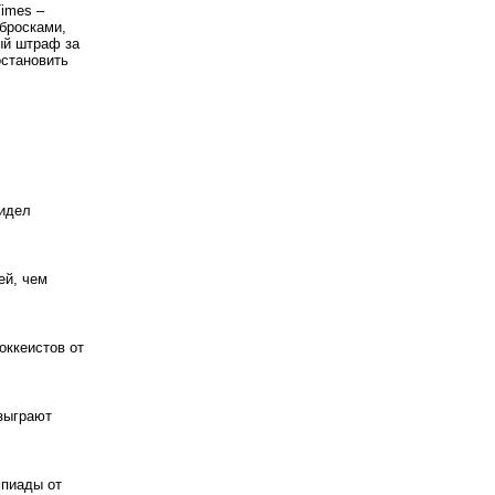
Times –
бросками,
ый штраф за
остановить
видел
ей, чем
оккеистов от
азыграют
мпиады от