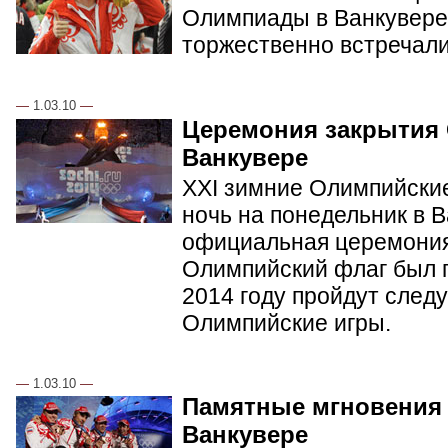
Олимпиады в Ванкувере.
торжественно встречал
—
1.03.10
—
Церемония закрытия
Ванкувере
XXI зимние Олимпийские
ночь на понедельник в 
официальная церемония
Олимпийский флаг был п
2014 году пройдут сле
Олимпийские игры.
—
1.03.10
—
Памятные мгновения
Ванкувере