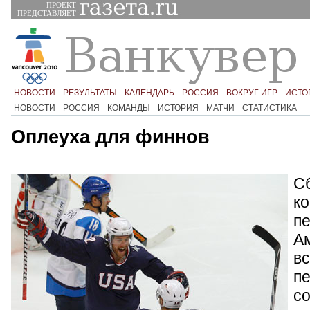
ПРОЕКТ
ПРЕДСТАВЛЯЕТ
НОВОСТИ
РЕЗУЛЬТАТЫ
КАЛЕНДАРЬ
РОССИЯ
ВОКРУГ ИГР
ИСТО
НОВОСТИ
РОССИЯ
КОМАНДЫ
ИСТОРИЯ
МАТЧИ
СТАТИСТИКА
Оплеуха для финнов
С
к
пе
А
вс
пе
с