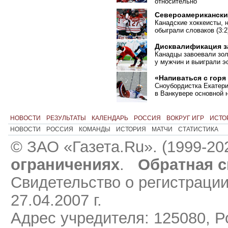
относительно
Североамериканск
Канадские хоккеисты, 
обыграли словаков
(
3:
Дисквалификация з
Канадцы завоевали золо
у мужчин и выиграли э
«Напиваться с горя
Сноубордистка Екатер
в Ванкувере основной 
НОВОСТИ
РЕЗУЛЬТАТЫ
КАЛЕНДАРЬ
РОССИЯ
ВОКРУГ ИГР
ИСТО
НОВОСТИ
РОССИЯ
КОМАНДЫ
ИСТОРИЯ
МАТЧИ
СТАТИСТИКА
© ЗАО «Газета.Ru». (1999-20
ограничениях
.
Обратная с
Свидетельство о регистраци
27.04.2007 г.
Адрес учредителя: 125080, Ро