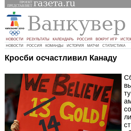
ПРОЕКТ
ПРЕДСТАВЛЯЕТ
НОВОСТИ
РЕЗУЛЬТАТЫ
КАЛЕНДАРЬ
РОССИЯ
ВОКРУГ ИГР
ИСТО
НОВОСТИ
РОССИЯ
КОМАНДЫ
ИСТОРИЯ
МАТЧИ
СТАТИСТИКА
Кросби осчастливил Канаду
С
в
ту
а
со
ли
ст