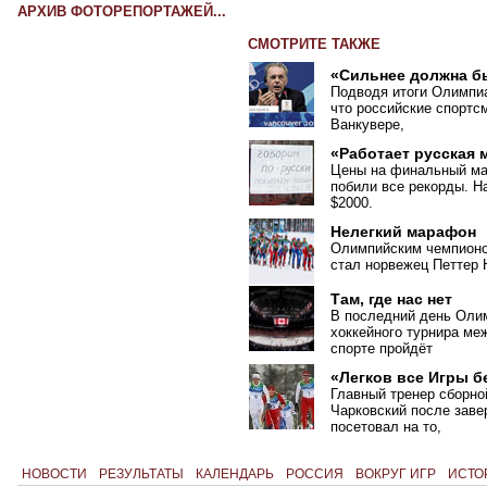
АРХИВ ФОТОРЕПОРТАЖЕЙ...
СМОТРИТЕ ТАКЖЕ
«Сильнее должна б
Подводя итоги Олимпиа
что российские спортс
Ванкувере,
«Работает русская
Цены на финальный ма
побили все рекорды. Н
$2000.
Нелегкий марафон
Олимпийским чемпионом
стал норвежец Петтер 
Там, где нас нет
В последний день Оли
хоккейного турнира м
спорте пройдёт
«Легков все Игры 
Главный тренер сборн
Чарковский после заве
посетовал на то,
НОВОСТИ
РЕЗУЛЬТАТЫ
КАЛЕНДАРЬ
РОССИЯ
ВОКРУГ ИГР
ИСТО