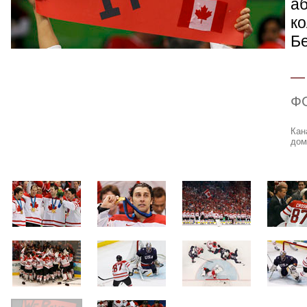
а
ко
Б
Ф
Кан
дом