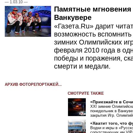
—
1.03.10
—
Памятные мгновения
Ванкувере
«Газета.Ru» дарит чита
возможность вспомнить 
зимних Олимпийских игр 
февраля 2010 года в од
победы и поражения, ск
смерти и медали.
АРХИВ ФОТОРЕПОРТАЖЕЙ...
СМОТРИТЕ ТАКЖЕ
«Приезжайте в Сочи
XXI зимние Олимпийски
понедельник в Ванкув
закрытия Игр. Олимпий
«Хватит того, что 
Водки и икры в
«
Русско
сопутствующих им VIP-