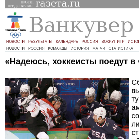
ПРОЕКТ
ПРЕДСТАВЛЯЕТ
НОВОСТИ
РЕЗУЛЬТАТЫ
КАЛЕНДАРЬ
РОССИЯ
ВОКРУГ ИГР
ИСТО
НОВОСТИ
РОССИЯ
КОМАНДЫ
ИСТОРИЯ
МАТЧИ
СТАТИСТИКА
«Надеюсь, хоккеисты поедут в
С
в
ту
а
со
ли
ст