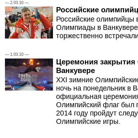
—
2.03.10
—
Российские олимпий
Российские олимпийцы в
Олимпиады в Ванкувере.
торжественно встречал
—
1.03.10
—
Церемония закрытия
Ванкувере
XXI зимние Олимпийские
ночь на понедельник в 
официальная церемония
Олимпийский флаг был п
2014 году пройдут сле
Олимпийские игры.