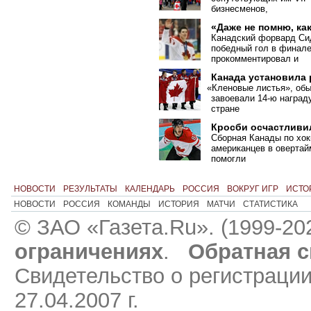
бизнесменов,
«Даже не помню, ка
Канадский форвард Сид
победный гол в финал
прокомментировал и
Канада установила
«
Кленовые листья», обы
завоевали 14-ю наград
стране
Кросби осчастливи
Сборная Канады по хок
американцев в овертайм
помогли
НОВОСТИ
РЕЗУЛЬТАТЫ
КАЛЕНДАРЬ
РОССИЯ
ВОКРУГ ИГР
ИСТО
НОВОСТИ
РОССИЯ
КОМАНДЫ
ИСТОРИЯ
МАТЧИ
СТАТИСТИКА
© ЗАО «Газета.Ru». (1999-20
ограничениях
.
Обратная с
Свидетельство о регистраци
27.04.2007 г.