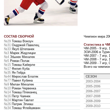
СОСТАВ СБОРНОЙ
Чемпион мира 20
№29
Томаш Вокоун
Статистика в ЧМ
№31
Ондржей Павелец
ЧМ-2005 - 9 игр,
№33
Якуб Штепанек
ЗОИ-2006 в Турин
№3
Марек Жидлицки
ЧМ-2007 - 7 игр,
№4
Збынек Михалек
ЧМ-2008 - 7 игр,
№5
Роман Полак
ЧМ-2009 - 7 игр,
№15
Томаш Каберле
Всего на чемпион
№17
Филип Куба
№35
Ян Гейда
СЕЗОН
№44
Мирослав Блатяк
№77
Павел Кубина
2003-2004
№9
Милан Михалек
2005-2006
№10
Роман Червенка
2006-2007
№14
Томаш Плеканец
2007-2008
№16
Петр Чаянек
№24
Мартин Гавлат
2008-2009
№26
Патрик Элиаш
2009-2010
№34
Томаш Флейшманн