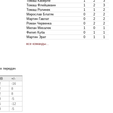
Томаш Каберле
1
2
3
Томаш Флейшманн
1
2
3
Томаш Ролинек
1
1
2
Мирослав Блатяк
0
2
2
Мартин Гавлат
0
2
2
Роман Червенка
0
2
2
Милан Михалек
1
0
1
Филип Куба
0
1
1
Мартин Эрат
0
1
1
все команды...
ых передач
В
+/-
2
-16
2
8
2
8
3
-5
6
-12
3
-5