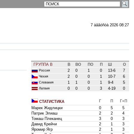
7 àâãóñòà 2026 08:27
ГРУППА B
В
ВО
ПО
П
Ш
О
2
0
1
0
13-6
7
Россия
2
0
0
1
10-7
6
Чехия
1
1
0
1
9-4
5
Словакия
0
0
0
3
4-19
0
Латвия
Г
П
Г+П
СТАТИСТИКА
Марек Жидлицки
0
5
5
Патрик Элиаш
2
2
4
Томаш Плеканец
3
0
3
Давид Крейчи
2
1
3
Яромир Ягр
2
1
3