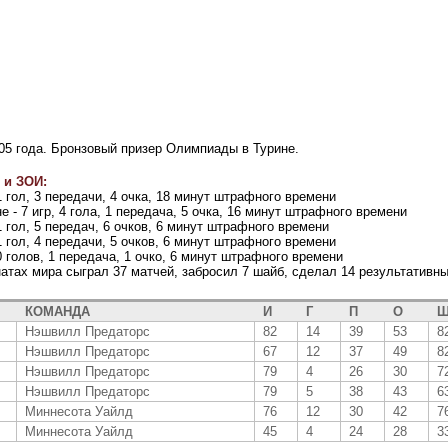
05 года. Бронзовый призер Олимпиады в Турине.
 и ЗОИ:
 1 гол, 3 передачи, 4 очка, 18 минут штрафного времени
е - 7 игр, 4 гола, 1 передача, 5 очка, 16 минут штрафного времени
 1 гол, 5 передач, 6 очков, 6 минут штрафного времени
 1 гол, 4 передачи, 5 очков, 6 минут штрафного времени
 0 голов, 1 передача, 1 очко, 6 минут штрафного времени
атах мира сыграл 37 матчей, забросил 7 шайб, сделал 14 результативн
КОМАНДА
И
Г
П
О
Ш
Нэшвилл Предаторс
82
14
39
53
8
Нэшвилл Предаторс
67
12
37
49
8
Нэшвилл Предаторс
79
4
26
30
7
Нэшвилл Предаторс
79
5
38
43
6
Миннесота Уайлд
76
12
30
42
7
Миннесота Уайлд
45
4
24
28
3