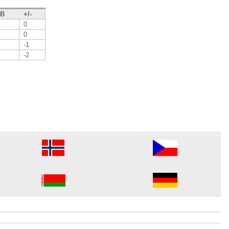
В
+/-
0
0
-1
-2