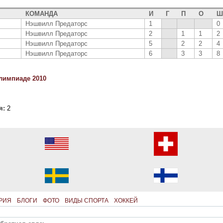
КОМАНДА
И
Г
П
О
Ш
Нэшвилл Предаторс
1
0
Нэшвилл Предаторс
2
1
1
2
Нэшвилл Предаторс
5
2
2
4
Нэшвилл Предаторс
6
3
3
8
лимпиаде 2010
я:
2
РИЯ
БЛОГИ
ФОТО
ВИДЫ СПОРТА
ХОККЕЙ