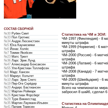
СОСТАВ СБОРНОЙ
№30
Рубен Смит
Статистика на ЧМ и ЗОИ:
№33
Пол Гротнес
ЧМ-1997 (Финляндия) - 8 мат
№34
Андре Люсенстэен
минуты штрафа
№5
Юха Каунисмяки
ЧМ-1999 (Норвегия) - 6 матч
№6
Йонас Холёс
штрафа
№7
Томми Якобсен
ЧМ-2000 (Россия) - 6 матчей
№23
Матс Трюгг
штрафа
№36
Ларс Эрик Лунд
ЧМ-2006 (Латвия) - 6 матчей
№47
Александер Бонсаксен
штрафа
№55
Уле-Кристиан Толлефсен
ЧМ-2008 (Канада) - 7 матчей
№8
Мадс Хансен
штрафа
№9
Мариус Хольтет
ЧМ-2009 (Швейцария) - 6 мат
№10
Ларс Эрик Спетс
минуты штрафа
№19
Пер-Оге Скрёдер
№20
Андерс Бастиансен
Всего на чемпионатах мира
№22
Мартин Роймарк
забросил 8 шайб, сделал 6
№26
Кристиан Форсберг
№29
Туре Викингстад
№35
Мартин Лауманн-Ильвен
Статистика на Олимпиаде
№41
Патрик Торесен
Матчи:
4