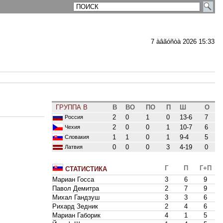
7 àâãóñòà 2026 15:33
ГРУППА B
В
ВО
ПО
П
Ш
О
2
0
1
0
13-6
7
Россия
2
0
0
1
10-7
6
Чехия
1
1
0
1
9-4
5
Словакия
0
0
0
3
4-19
0
Латвия
Г
П
Г+П
СТАТИСТИКА
Мариан Госса
3
6
9
Павол Демитра
2
7
9
Михал Гандзуш
3
3
6
Рихард Зедник
2
4
6
Мариан Габорик
4
1
5