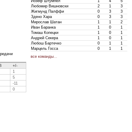
Йозеф Штумпел
1
4
5
Любомир Вишновски
2
1
3
Жигмунд Палффи
0
3
3
Здено Хара
0
3
3
Мирослав Шатан
1
1
2
Иван Баранка
1
0
1
Томаш Копецки
1
0
1
Андрей Секера
1
0
1
Любош Бартечко
0
1
1
Марцель Госса
0
1
1
ередачи
все команды...
В
+/-
1
5
-11
0