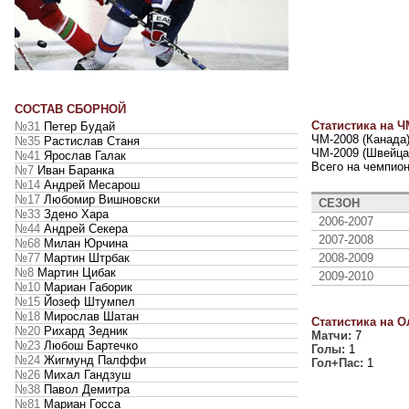
СОСТАВ СБОРНОЙ
Статистика на Ч
№31
Петер Будай
ЧМ-2008 (Канада)
№35
Растислав Станя
ЧМ-2009 (Швейцар
№41
Ярослав Галак
Всего на чемпио
№7
Иван Баранка
№14
Андрей Месарош
№17
Любомир Вишновски
СЕЗОН
№33
Здено Хара
2006-2007
№44
Андрей Секера
2007-2008
№68
Милан Юрчина
2008-2009
№77
Мартин Штрбак
№8
Мартин Цибак
2009-2010
№10
Мариан Габорик
№15
Йозеф Штумпел
№18
Мирослав Шатан
Статистика на О
№20
Рихард Зедник
Матчи:
7
№23
Любош Бартечко
Голы:
1
№24
Жигмунд Палффи
Гол+Пас:
1
№26
Михал Гандзуш
№38
Павол Демитра
№81
Мариан Госса