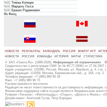
№82
Томаш Копецки
№91
Марцель Госса
№92
Бранко Радивоевич
Ян Филц
НОВОСТИ
РЕЗУЛЬТАТЫ
КАЛЕНДАРЬ
РОССИЯ
ВОКРУГ ИГР
ИСТО
НОВОСТИ
РОССИЯ
КОМАНДЫ
ИСТОРИЯ
МАТЧИ
СТАТИСТИКА
© ЗАО «Газета.Ru». (1999-2026).
Информация об ограничениях
.
О
Свидетельство о регистрации СМИ Эл № ФС77-28061 от 27.04.2007 г.
Адрес учредителя: 125080, Россия, Москва, ул. Врубеля, д. 4, стр. 1
Адрес редакции: 121059, Москва, Бережковская наб., д. 16А, стр. 2.
Телефон редакции: +7 (495) 980 80 28
Факс: +7 (495) 980 90 73
Распространяется бесплатно
Редакция не несет ответственности за достоверность информации, 
Финансовая поддержка сайта осуществляется Федеральным агентст
Рубрики «Техзона», «Жилплощадь», «Отдых», «Деньги и Жизнь», «О
Дизайн-макет: Анатолий Гусев, Петр Бородин