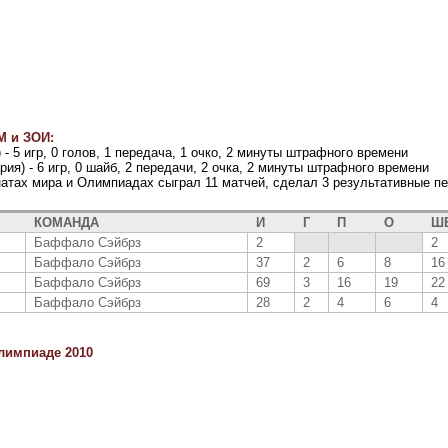
М и ЗОИ:
 - 5 игр, 0 голов, 1 передача, 1 очко, 2 минуты штрафного времени
ия) - 6 игр, 0 шайб, 2 передачи, 2 очка, 2 минуты штрафного времени
натах мира и Олимпиадах сыграл 11 матчей, сделал 3 результативные п
КОМАНДА
И
Г
П
О
Ш
Баффало Сэйбрз
2
2
Баффало Сэйбрз
37
2
6
8
16
Баффало Сэйбрз
69
3
16
19
22
Баффало Сэйбрз
28
2
4
6
4
лимпиаде 2010