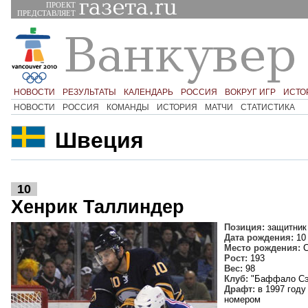
ПРОЕКТ
ПРЕДСТАВЛЯЕТ
НОВОСТИ
РЕЗУЛЬТАТЫ
КАЛЕНДАРЬ
РОССИЯ
ВОКРУГ ИГР
ИСТО
НОВОСТИ
РОССИЯ
КОМАНДЫ
ИСТОРИЯ
МАТЧИ
СТАТИСТИКА
Швеция
10
Хенрик Таллиндер
Позиция:
защитник
Дата рождения:
10 
Место рождения:
С
Рост:
193
Вес:
98
Клуб:
"Баффало Сэ
Драфт:
в 1997 году
номером