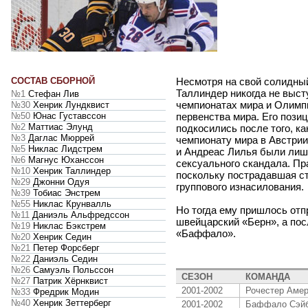
СОСТАВ СБОРНОЙ
Несмотря на свой солидный
Таллиндер никогда не выст
№1
Стефан Лив
чемпионатах мира и Олимп
№30
Хенрик Лундквист
№50
Юнас Густавссон
первенства мира. Его пози
№2
Маттиас Элунд
подкосились после того, как
№3
Даглас Мюррей
чемпионату мира в Австрии
№5
Никлас Лидстрем
и Андреас Лилья были лиш
№6
Магнус Юханссон
сексуального скандала. Пр
№10
Хенрик Таллиндер
поскольку пострадавшая с
№29
Джонни Одуя
группового изнасилования.
№39
Тобиас Энстрем
№55
Никлас Крунвалль
Но тогда ему пришлось отп
№11
Даниэль Альфредссон
швейцарский «Берн», а посл
№19
Никлас Бэкстрем
«Баффало».
№20
Хенрик Седин
№21
Петер Форсберг
№22
Даниэль Седин
№26
Самуэль Польссон
СЕЗОН
КОМАНДА
№27
Патрик Хёрнквист
2001-2002
Рочестер Амер
№33
Фредрик Модин
№40
Хенрик Зеттерберг
2001-2002
Баффало Сэй