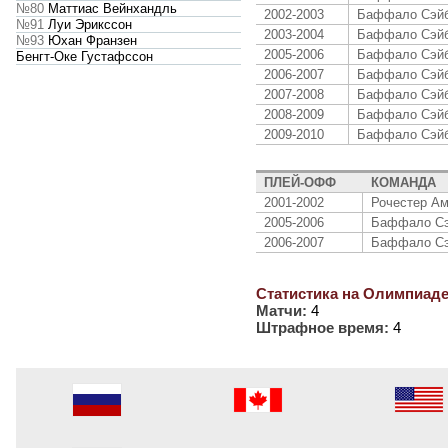
№80
Маттиас Вейнхандль
2002-2003
Баффало Сэй
№91
Луи Эрикссон
2003-2004
Баффало Сэй
№93
Юхан Франзен
2005-2006
Баффало Сэй
Бенгт-Оке Густафссон
2006-2007
Баффало Сэй
2007-2008
Баффало Сэй
2008-2009
Баффало Сэй
2009-2010
Баффало Сэй
ПЛЕЙ-ОФФ
КОМАНДА
2001-2002
Рочестер Ам
2005-2006
Баффало Сэ
2006-2007
Баффало Сэ
Статистика на Олимпиаде
Матчи:
4
Штрафное время:
4