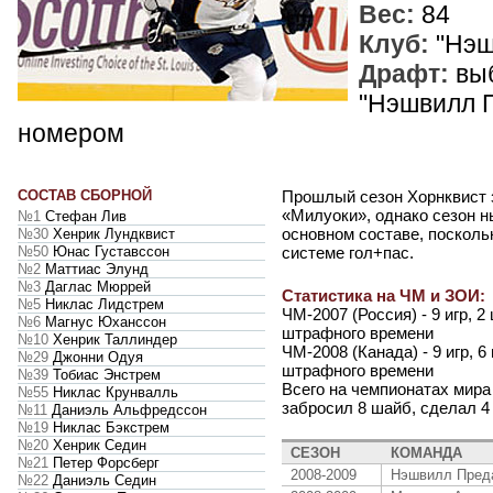
Вес:
84
Клуб:
"Нэш
Драфт:
выб
"Нэшвилл П
номером
СОСТАВ СБОРНОЙ
Прошлый сезон Хорнквист 
«Милуоки», однако сезон н
№1
Стефан Лив
основном составе, посколь
№30
Хенрик Лундквист
№50
Юнас Густавссон
системе гол+пас.
№2
Маттиас Элунд
№3
Даглас Мюррей
Статистика на ЧМ и ЗОИ:
№5
Никлас Лидстрем
ЧМ-2007 (Россия) - 9 игр, 2
№6
Магнус Юханссон
штрафного времени
№10
Хенрик Таллиндер
ЧМ-2008 (Канада) - 9 игр, 6
№29
Джонни Одуя
штрафного времени
№39
Тобиас Энстрем
Всего на чемпионатах мира
№55
Никлас Крунвалль
забросил 8 шайб, сделал 4
№11
Даниэль Альфредссон
№19
Никлас Бэкстрем
№20
Хенрик Седин
СЕЗОН
КОМАНДА
№21
Петер Форсберг
2008-2009
Нэшвилл Пред
№22
Даниэль Седин