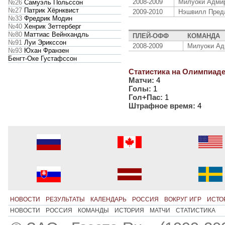
2008-2009
Милуоки Адми
№26
Самуэль Польссон
№27
Патрик Хёрнквист
2009-2010
Нэшвилл Пред
№33
Фредрик Модин
№40
Хенрик Зеттерберг
№80
Маттиас Вейнхандль
ПЛЕЙ-ОФФ
КОМАНДА
№91
Луи Эрикссон
2008-2009
Милуоки Ад
№93
Юхан Франзен
Бенгт-Оке Густафссон
Статистика на Олимпиаде
Матчи:
4
Голы:
1
Гол+Пас:
1
Штрафное время:
4
НОВОСТИ
РЕЗУЛЬТАТЫ
КАЛЕНДАРЬ
РОССИЯ
ВОКРУГ ИГР
ИСТО
НОВОСТИ
РОССИЯ
КОМАНДЫ
ИСТОРИЯ
МАТЧИ
СТАТИСТИКА