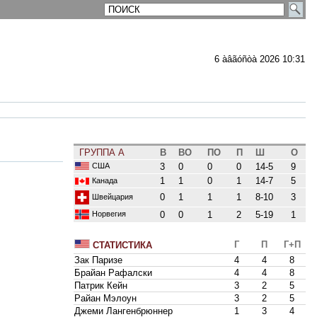
6 àâãóñòà 2026 10:31
ГРУППА A
В
ВО
ПО
П
Ш
О
США
3
0
0
0
14-5
9
1
1
0
1
14-7
5
Канада
0
1
1
1
8-10
3
Швейцария
0
0
1
2
5-19
1
Норвегия
Г
П
Г+П
СТАТИСТИКА
Зак Паризе
4
4
8
Брайан Рафалски
4
4
8
Патрик Кейн
3
2
5
Райан Мэлоун
3
2
5
Джеми Лангенбрюннер
1
3
4