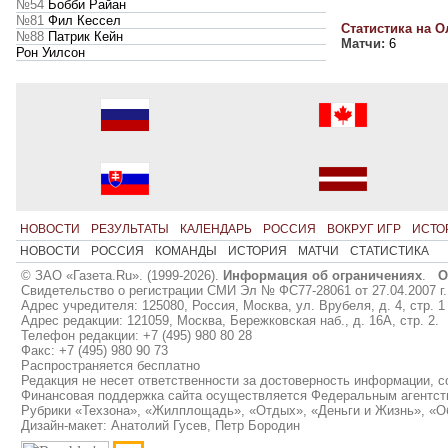
№54
Бобби Райан
№81
Фил Кессел
Статистика на О
№88
Патрик Кейн
Матчи:
6
Рон Уилсон
НОВОСТИ
РЕЗУЛЬТАТЫ
КАЛЕНДАРЬ
РОССИЯ
ВОКРУГ ИГР
ИСТО
НОВОСТИ
РОССИЯ
КОМАНДЫ
ИСТОРИЯ
МАТЧИ
СТАТИСТИКА
© ЗАО «Газета.Ru». (1999-2026).
Информация об ограничениях
.
О
Свидетельство о регистрации СМИ Эл № ФС77-28061 от 27.04.2007 г.
Адрес учредителя: 125080, Россия, Москва, ул. Врубеля, д. 4, стр. 1
Адрес редакции: 121059, Москва, Бережковская наб., д. 16А, стр. 2.
Телефон редакции: +7 (495) 980 80 28
Факс: +7 (495) 980 90 73
Распространяется бесплатно
Редакция не несет ответственности за достоверность информации, 
Финансовая поддержка сайта осуществляется Федеральным агентст
Рубрики «Техзона», «Жилплощадь», «Отдых», «Деньги и Жизнь», «О
Дизайн-макет: Анатолий Гусев, Петр Бородин