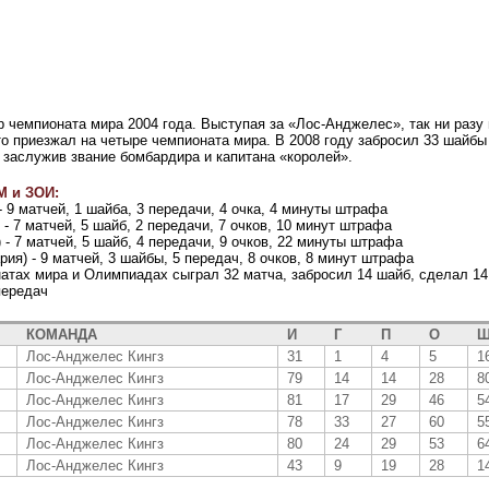
 чемпионата мира 2004 года. Выступая за «Лос-Анджелес», так ни разу
о приезжал на четыре чемпионата мира. В 2008 году забросил 33 шайбы
 заслужив звание бомбардира и капитана «королей».
М и ЗОИ:
- 9 матчей, 1 шайба, 3 передачи, 4 очка, 4 минуты штрафа
 - 7 матчей, 5 шайб, 2 передачи, 7 очков, 10 минут штрафа
 - 7 матчей, 5 шайб, 4 передачи, 9 очков, 22 минуты штрафа
ия) - 9 матчей, 3 шайбы, 5 передач, 8 очков, 8 минут штрафа
атах мира и Олимпиадах сыграл 32 матча, забросил 14 шайб, сделал 14
передач
КОМАНДА
И
Г
П
О
Ш
Лос-Анджелес Кингз
31
1
4
5
1
Лос-Анджелес Кингз
79
14
14
28
8
Лос-Анджелес Кингз
81
17
29
46
5
Лос-Анджелес Кингз
78
33
27
60
5
Лос-Анджелес Кингз
80
24
29
53
6
Лос-Анджелес Кингз
43
9
19
28
1