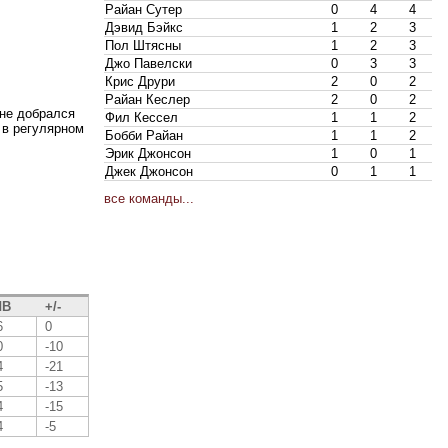
Райан Сутер
0
4
4
Дэвид Бэйкс
1
2
3
Пол Штясны
1
2
3
Джо Павелски
0
3
3
Крис Друри
2
0
2
Райан Кеслер
2
0
2
 не добрался
Фил Кессел
1
1
2
 в регулярном
Бобби Райан
1
1
2
Эрик Джонсон
1
0
1
Джек Джонсон
0
1
1
все команды...
В
+/-
6
0
0
-10
4
-21
5
-13
4
-15
4
-5