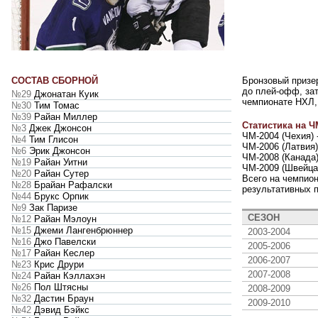
СОСТАВ СБОРНОЙ
Бронзовый призер
до плей-офф, зат
№29
Джонатан Куик
чемпионате НХЛ,
№30
Тим Томас
№39
Райан Миллер
Статистика на Ч
№3
Джек Джонсон
ЧМ-2004 (Чехия) 
№4
Тим Глисон
ЧМ-2006 (Латвия)
№6
Эрик Джонсон
ЧМ-2008 (Канада)
№19
Райан Уитни
ЧМ-2009 (Швейцар
№20
Райан Сутер
Всего на чемпион
№28
Брайан Рафалски
результативных 
№44
Брукс Орпик
№9
Зак Паризе
СЕЗОН
№12
Райан Мэлоун
№15
Джеми Лангенбрюннер
2003-2004
№16
Джо Павелски
2005-2006
№17
Райан Кеслер
2006-2007
№23
Крис Друри
2007-2008
№24
Райан Кэллахэн
№26
Пол Штясны
2008-2009
№32
Дастин Браун
2009-2010
№42
Дэвид Бэйкс