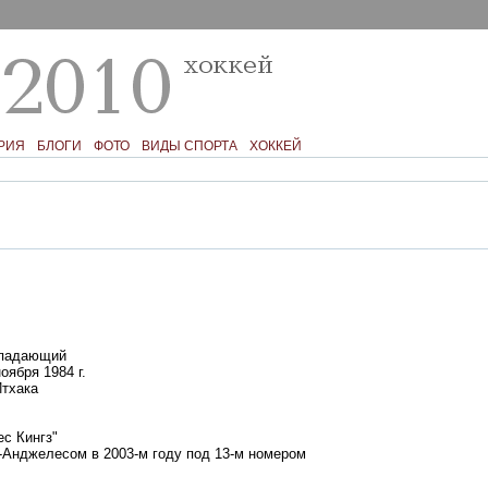
РИЯ
БЛОГИ
ФОТО
ВИДЫ СПОРТА
ХОККЕЙ
падающий
оября 1984 г.
тхака
с Кингз"
Анджелесом в 2003-м году под 13-м номером