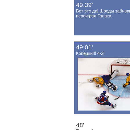
49:39'
Вот это да! Шведы забив
переиграл Галака.
49:01'
Копецки!!! 4-2!
48'