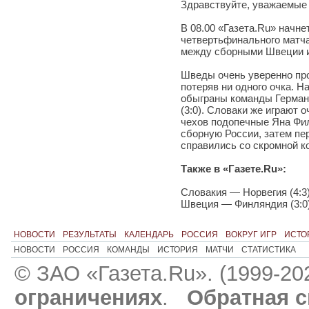
Здравствуйте, уважаемые 
В 08.00 «Газета.Ru» начн
четвертьфинального матча
между сборными Швеции и
Шведы очень уверенно про
потеряв ни одного очка. Н
обыграны команды Германи
(3:0). Словаки же играют 
чехов подопечные Яна Фи
сборную России, затем пер
справились со скромной ко
Также в «Газете.Ru»:
Словакия — Норвегия (4:3
Швеция — Финляндия (3:0
НОВОСТИ
РЕЗУЛЬТАТЫ
КАЛЕНДАРЬ
РОССИЯ
ВОКРУГ ИГР
ИСТО
НОВОСТИ
РОССИЯ
КОМАНДЫ
ИСТОРИЯ
МАТЧИ
СТАТИСТИКА
© ЗАО «Газета.Ru». (1999-20
ограничениях
.
Обратная с