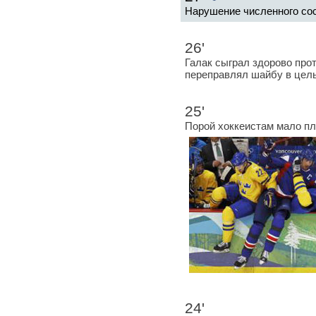
Нарушение численного сос
26'
Галак сыграл здорово про
переправлял шайбу в цель
25'
Порой хоккеистам мало п
24'