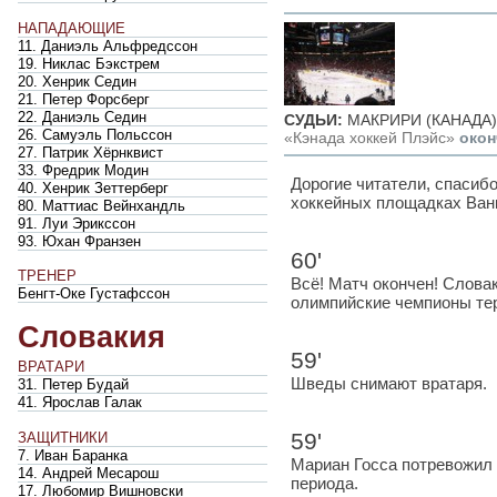
НАПАДАЮЩИЕ
11. Даниэль Альфредссон
19. Никлас Бэкстрем
20. Хенрик Седин
21. Петер Форсберг
22. Даниэль Седин
СУДЬИ:
МАКРИРИ (КАНАДА)
26. Самуэль Польссон
«Кэнада хоккей Плэйс»
окон
27. Патрик Хёрнквист
33. Фредрик Модин
Дорогие читатели, спасибо
40. Хенрик Зеттерберг
хоккейных площадках Ван
80. Маттиас Вейнхандль
91. Луи Эрикссон
93. Юхан Франзен
60'
ТРЕНЕР
Всё! Матч окончен! Слов
Бенгт-Оке Густафссон
олимпийские чемпионы те
Словакия
59'
ВРАТАРИ
Шведы снимают вратаря.
31. Петер Будай
41. Ярослав Галак
59'
ЗАЩИТНИКИ
7. Иван Баранка
Мариан Госса потревожил
14. Андрей Месарош
периода.
17. Любомир Вишновски