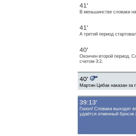
41'
В меньшинстве словаки на
41'
А третий период стартова
40'
Окончен второй период. С
счетом 3:2.
40'
Мартин Цибак наказан за 
39:13'
Гооол! Словаки выходят в
удаётся отменный бросок в