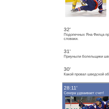
32'
Подопечных Яна Филца про
словаки.
31'
Приуныли болельщики шв
30'
Какой провал шведской о
28:11'
Секера удваивает счет!