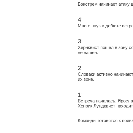
Бэкстрем начинает атаку 
4'
Много пауз в дебюте встре
3'
Хёрнквист пошёл в зону с
не нашёл.
2'
Словаки активно начинают
их зоне.
1'
Встреча началась. Яросла
Хенрик Лундквист находит
Команды готовятся к появ