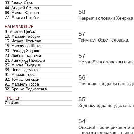
33. Здено Хара
44. Андрей Секера
58'
68. Милан Юрчина
77. Мартин Штрбак
Накрыли словаки Хенрика
НАПАДАЮЩИЕ
8. Мартин Цибак
57'
10. Мариан Габорик
Тайм-аут берут словаки.
15. Йозеф Штумпел
18. Мирослав Шатан
20. Рихард Зедник
57'
23. Любош Бартечко
24. Жигмунд Палффи
Не удаётся словакам выне
26. Михал Гандзуш
38. Павол Демитра
81. Мариан Госса
56'
82. Томаш Копецки
Появляются дыры в шведс
91. Марцель Госса
92. Бранко Радивоевич
55'
ТРЕНЕР
Ян Филц
Зеднику едва не удалась к
54'
Опасно! После рикошета о
в ворота словаков – выше 