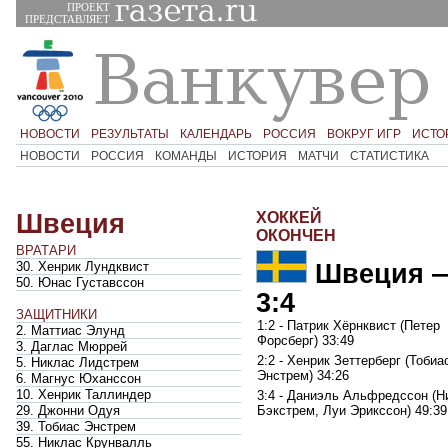
ПРОЕКТ
ПРЕДСТАВЛЯЕТ
НОВОСТИ
РЕЗУЛЬТАТЫ
КАЛЕНДАРЬ
РОССИЯ
ВОКРУГ ИГР
ИСТО
НОВОСТИ
РОССИЯ
КОМАНДЫ
ИСТОРИЯ
МАТЧИ
СТАТИСТИКА
Швеция
ХОККЕЙ
ОКОНЧЕН
ВРАТАРИ
Швеция
30. Хенрик Лундквист
50. Юнас Густавссон
3:4
ЗАЩИТНИКИ
1:2 - Патрик Хёрнквист (Петер
2. Маттиас Элунд
Форсберг) 33:49
3. Даглас Мюррей
2:2 - Хенрик Зеттерберг (Тобиа
5. Никлас Лидстрем
Энстрем) 34:26
6. Магнус Юханссон
10. Хенрик Таллиндер
3:4 - Даниэль Альфредссон (Н
29. Джонни Одуя
Бэкстрем, Луи Эрикссон) 49:39
39. Тобиас Энстрем
55. Никлас Крунвалль