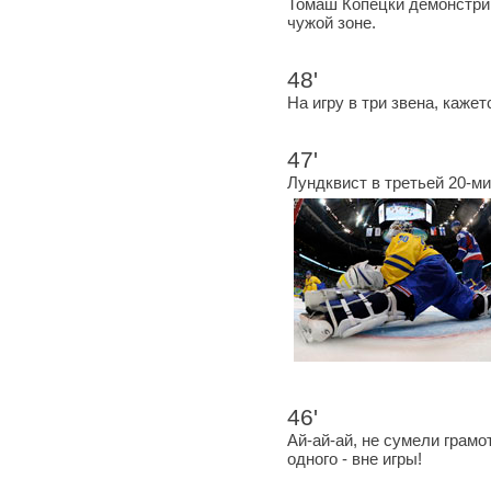
Томаш Копецки демонстри
чужой зоне.
48'
На игру в три звена, каже
47'
Лундквист в третьей 20-м
46'
Ай-ай-ай, не сумели грамо
одного - вне игры!