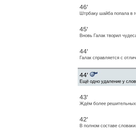
46'
Штрбаку шайба попала в г
45'
Вновь Галак творил чудес
44'
Галак справляется с отли
44'
Ещё одно удаление у слов
43'
Ждём более решительных 
42'
В полном составе словаки.