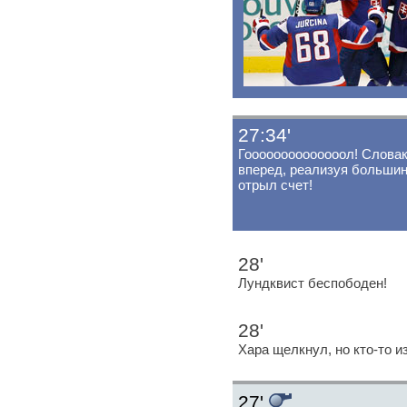
27:34'
Гоооооооооооооол! Слова
вперед, реализуя большин
отрыл счет!
28'
Лундквист беспободен!
28'
Хара щелкнул, но кто-то и
27'