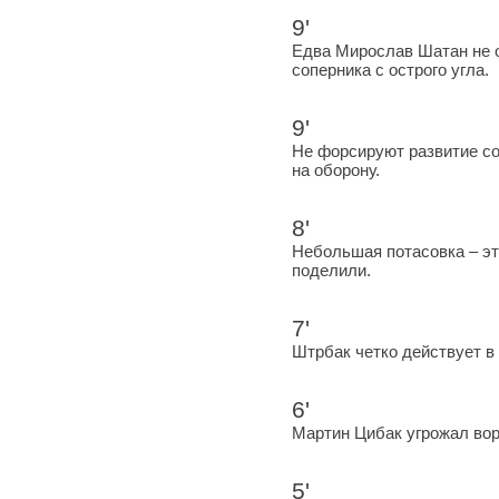
9'
Едва Мирослав Шатан не о
соперника с острого угла.
9'
Не форсируют развитие со
на оборону.
8'
Небольшая потасовка – эт
поделили.
7'
Штрбак четко действует в 
6'
Мартин Цибак угрожал вор
5'